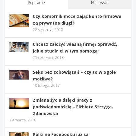
Popularne
Najnowsze
Czy komornik może zająć konto firmowe
za prywatne długi?
28 stycznia, 2020
Chcesz założyć własną firmę? Sprawdź,
jakie studia ci w tym pomogą!
25 czerwca, 2018
Seks bez zobowiązań – czy to w ogóle
możliwe?
10 lutego, 2017
Zmiana życia dzięki pracy z
podświadomością – Elżbieta Strzyga-
Zdanowska
29 marca, 2018
Rolki na Facebooku już są!