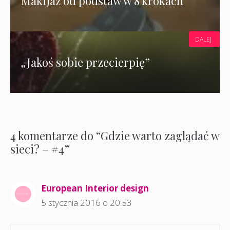
Makijaż od podstaw w 8 krokach
DALEJ
„Jakoś sobie przecierpię”
4 komentarze do “Gdzie warto zaglądać w
sieci? – #4”
European Interior design
5 stycznia 2016 o 20:53