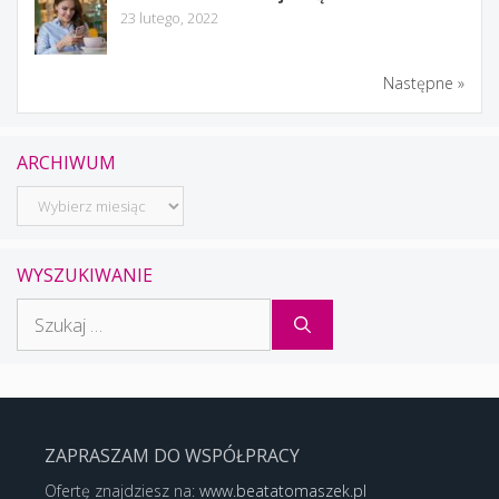
23 lutego, 2022
Następne »
ARCHIWUM
Archiwum
WYSZUKIWANIE
Szukaj:
ZAPRASZAM DO WSPÓŁPRACY
Ofertę znajdziesz na:
www.beatatomaszek.pl