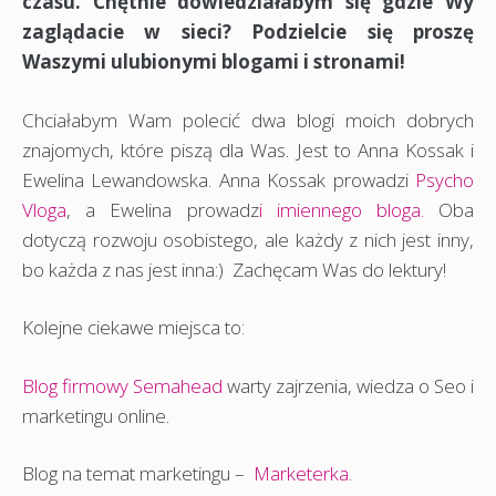
czasu. Chętnie dowiedziałabym się gdzie Wy
zaglądacie w sieci? Podzielcie się proszę
Waszymi ulubionymi blogami i stronami!
Chciałabym Wam polecić dwa blogi moich dobrych
znajomych, które piszą dla Was. Jest to Anna Kossak i
Ewelina Lewandowska. Anna Kossak prowadzi
Psycho
Vloga
, a Ewelina prowadz
i imiennego bloga.
Oba
dotyczą rozwoju osobistego, ale każdy z nich jest inny,
bo każda z nas jest inna:) Zachęcam Was do lektury!
Kolejne ciekawe miejsca to:
Blog firmowy Semahead
warty zajrzenia, wiedza o Seo i
marketingu online.
Blog na temat marketingu –
Marketerka
.