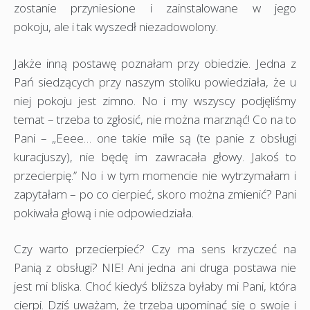
zostanie przyniesione i zainstalowane w jego
pokoju, ale i tak wyszedł niezadowolony.
Jakże inną postawę poznałam przy obiedzie. Jedna z
Pań siedzących przy naszym stoliku powiedziała, że u
niej pokoju jest zimno. No i my wszyscy podjęliśmy
temat – trzeba to zgłosić, nie można marznąć! Co na to
Pani – „Eeee… one takie miłe są (te panie z obsługi
kuracjuszy), nie będę im zawracała głowy. Jakoś to
przecierpię.” No i w tym momencie nie wytrzymałam i
zapytałam – po co cierpieć, skoro można zmienić? Pani
pokiwała głową i nie odpowiedziała.
Czy warto przecierpieć? Czy ma sens krzyczeć na
Panią z obsługi? NIE! Ani jedna ani druga postawa nie
jest mi bliska. Choć kiedyś bliższa byłaby mi Pani, która
cierpi. Dziś uważam, że trzeba upominać się o swoje i