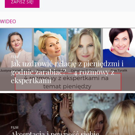
WIDEO
FILM
Jak uzdrowić relację z pieniędzmi i
godnie zarabiać? – 4 rozmowy z
ekspertkami
FILM
Akceptacja i pewność siebie