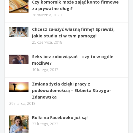
Czy komornik może zająć konto firmowe
za prywatne długi?
28 stycznia, 2020
Chcesz założyć własną firmę? Sprawdź,
jakie studia ci w tym pomogą!
25 czerwca, 2018
Seks bez zobowiązań – czy to w ogóle
możliwe?
10 lutego, 2017
Zmiana życia dzięki pracy z
podświadomością – Elżbieta Strzyga-
Zdanowska
29 marca, 2018
Rolki na Facebooku już są!
23 lutego, 2022