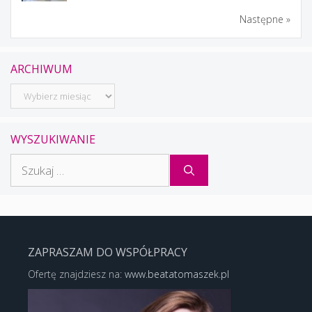
Następne »
ARCHIWUM
Archiwum
WYSZUKIWANIE
Szukaj:
ZAPRASZAM DO WSPÓŁPRACY
Ofertę znajdziesz na:
www.beatatomaszek.pl