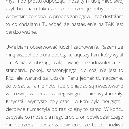
myśli i po prostu odpocząć. Poza tym lubię mieć swój
azyl, bo, mam taki czas, że potrzebuję pobyć przede
wszystkim ze sobą. A propos zabiegów – też dostałam
to co chciałam:) Tu widać, że nastawienie na TAK jest
bardzo ważne.
Uwielbiam obserwować ludzi i zachowania. Razem ze
mną wszedł do biura obsługi kuracjuszy Pan, który wylał
na Panią z obsługi, całą lawinę niezadowolenia ze
standardu pokoju sanatoryjnego. No cóż, nie jest to
Ritz, ale warunki są ludzkie. Panu jednak tłumaczenie,
że to szpital, a nie hotel i że pieniądze są inwestowane
w rozwój zaplecza zabiegowego – nie wystarczały.
Krzyczał i wymyślał cały czas. Ta Pani była nieugięta i
cierpliwie tłumaczyła po raz kolejny to samo. W końcu
zapytała co może dla niego zrobić, on powiedział czego
mu potrzeba i dostał zapewnienie, że to co możliwe