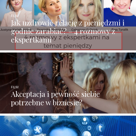
FILM
Jak uzdrowić relację z pieniędzmi i
godnie zarabiać? – 4 rozmowy z
ekspertkami
FILM
Akceptacja i pewność siebie
potrzebne w biznesie?