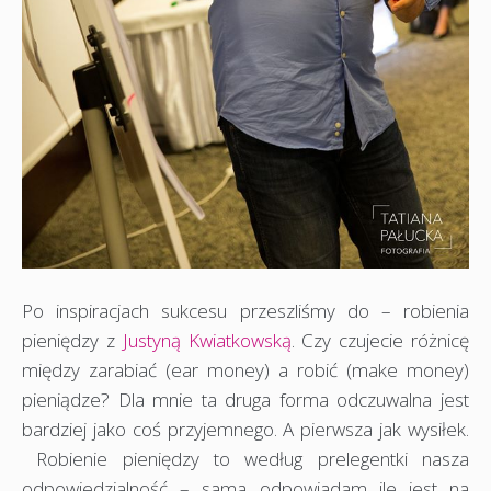
Po inspiracjach sukcesu przeszliśmy do – robienia
pieniędzy z
Justyną Kwiatkowską
. Czy czujecie różnicę
między zarabiać (ear money) a robić (make money)
pieniądze? Dla mnie ta druga forma odczuwalna jest
bardziej jako coś przyjemnego. A pierwsza jak wysiłek.
Robienie pieniędzy to według prelegentki nasza
odpowiedzialność – sama odpowiadam ile jest na