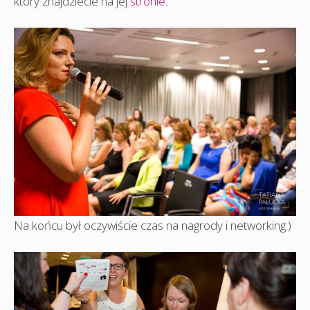
który znajdziecie na jej
stronie
.
Na końcu był oczywiście czas na nagrody i networking:)