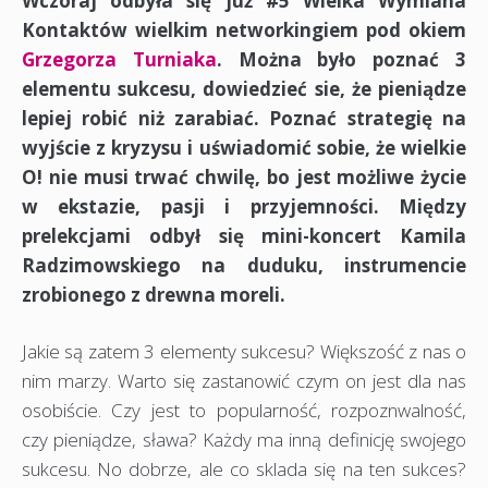
Wczoraj odbyła się już #5 Wielka Wymiana
Kontaktów wielkim networkingiem pod okiem
Grzegorza Turniaka
. Można było poznać 3
elementu sukcesu, dowiedzieć sie, że pieniądze
lepiej robić niż zarabiać. Poznać strategię na
wyjście z kryzysu i uświadomić sobie, że wielkie
O! nie musi trwać chwilę, bo jest możliwe życie
w ekstazie, pasji i przyjemności. Między
prelekcjami odbył się mini-koncert Kamila
Radzimowskiego na duduku, instrumencie
zrobionego z drewna moreli.
Jakie są zatem 3 elementy sukcesu? Większość z nas o
nim marzy. Warto się zastanowić czym on jest dla nas
osobiście. Czy jest to popularność, rozpoznwalność,
czy pieniądze, sława? Każdy ma inną definicję swojego
sukcesu. No dobrze, ale co sklada się na ten sukces?