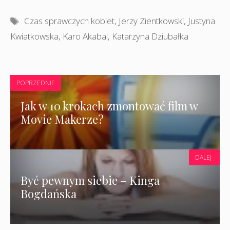
Tagi
Czas sprawczych kobiet
,
Jerzy Zientkowski
,
Justyna
Kwiatkowska
,
Karo Akabal
,
Katarzyna Dziubałka
POPRZEDNIE
Jak w 10 krokach zmontować film w
Movie Makerze?
DALEJ
Być pewnym siebie – Kinga
Bogdańska