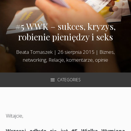
#5 WWK – sukces, kryzys,
robienie pieniędzy i seks
Beata Tomaszek
|
26 sierpnia 2015
|
Biznes,
networking
,
Relacje, komentarze, opinie
CATEGORIES
Witajcie,