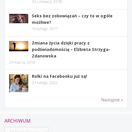
25 czerwca, 2018
Seks bez zobowiązań – czy to w ogóle
możliwe?
10 lutego, 2017
Zmiana życia dzięki pracy z
podświadomością – Elżbieta Strzyga-
Zdanowska
29 marca, 2018
Rolki na Facebooku już są!
23 lutego, 2022
Następne »
ARCHIWUM
Archiwum