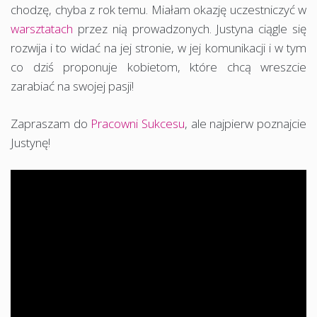
chodzę, chyba z rok temu. Miałam okazję uczestniczyć w
warsztatach
przez nią prowadzonych. Justyna ciągle się
rozwija i to widać na jej stronie, w jej komunikacji i w tym
co dziś proponuje kobietom, które chcą wreszcie
zarabiać na swojej pasji!
Zapraszam do
Pracowni Sukcesu
, ale najpierw poznajcie
Justynę!