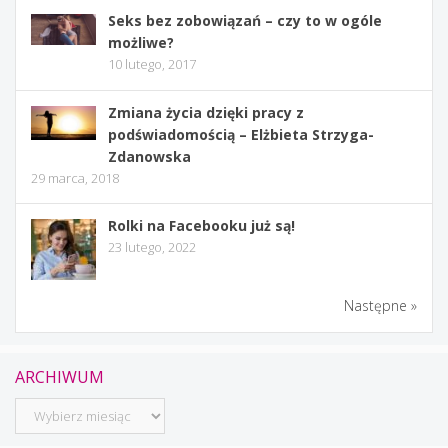
Seks bez zobowiązań – czy to w ogóle
możliwe?
10 lutego, 2017
Zmiana życia dzięki pracy z
podświadomością – Elżbieta Strzyga-
Zdanowska
29 marca, 2018
Rolki na Facebooku już są!
23 lutego, 2022
Następne »
ARCHIWUM
Archiwum