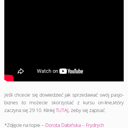
Jeśli chcecie się dowiedzieć jak sprzedawać swój pasjo-
biznes to możecie skorzystać z kursu on-line,który
zaczyna się 29.10. Klinkij
TUTAJ
, żeby się zapisać.
*Zdjęcie na topie –
Dorota Dabińska – Frydrych