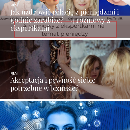
FILM
Jak uzdrowić relację z pieniędzmi i
godnie zarabiać? – 4 rozmowy z
ekspertkami
FILM
Akceptacja i pewność siebie
potrzebne w biznesie?