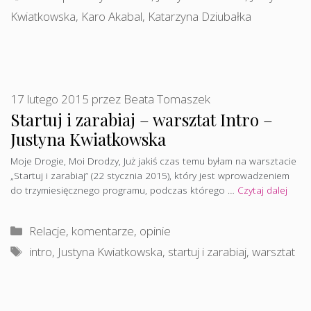
Kwiatkowska
,
Karo Akabal
,
Katarzyna Dziubałka
17 lutego 2015
przez
Beata Tomaszek
Startuj i zarabiaj – warsztat Intro –
Justyna Kwiatkowska
Moje Drogie, Moi Drodzy, Już jakiś czas temu byłam na warsztacie
„Startuj i zarabiaj” (22 stycznia 2015), który jest wprowadzeniem
do trzymiesięcznego programu, podczas którego …
Czytaj dalej
Kategorie
Relacje, komentarze, opinie
Tagi
intro
,
Justyna Kwiatkowska
,
startuj i zarabiaj
,
warsztat