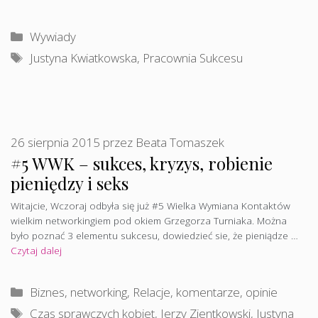
Kategorie
Wywiady
Tagi
Justyna Kwiatkowska
,
Pracownia Sukcesu
26 sierpnia 2015
przez
Beata Tomaszek
#5 WWK – sukces, kryzys, robienie
pieniędzy i seks
Witajcie, Wczoraj odbyła się już #5 Wielka Wymiana Kontaktów
wielkim networkingiem pod okiem Grzegorza Turniaka. Można
było poznać 3 elementu sukcesu, dowiedzieć sie, że pieniądze …
Czytaj dalej
Kategorie
Biznes, networking
,
Relacje, komentarze, opinie
Tagi
Czas sprawczych kobiet
,
Jerzy Zientkowski
,
Justyna