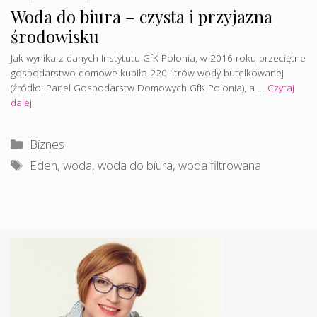
Woda do biura – czysta i przyjazna
środowisku
Jak wynika z danych Instytutu GfK Polonia, w 2016 roku przeciętne
gospodarstwo domowe kupiło 220 litrów wody butelkowanej
(źródło: Panel Gospodarstw Domowych GfK Polonia), a …
Czytaj
dalej
Kategorie
Biznes
Tagi
Eden
,
woda
,
woda do biura
,
woda filtrowana