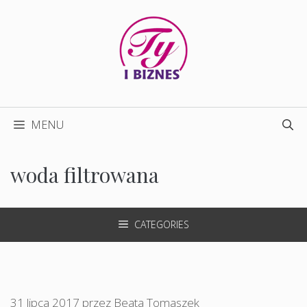
Przejdź
do
treści
MENU
woda filtrowana
CATEGORIES
31 lipca 2017
przez
Beata Tomaszek