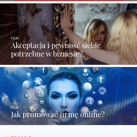
FILM
Akceptacja i pewność siebie
potrzebne w biznesie?
FILM
Jak promować firmę online?