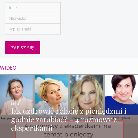
WIDEO
FILM
Jak uzdrowić relację z pieniędzmi i
godnie zarabiać? – 4 rozmowy z
ekspertkami