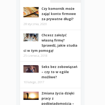
Czy komornik może
zająć konto firmowe
za prywatne długi?
28 stycznia, 2020
Chcesz założyć
własną firmę?
Sprawdź, jakie studia
ci w tym pomogą!
25 czerwca, 2018
Seks bez zobowiązań
– czy to w ogóle
możliwe?
10 lutego, 2017
Zmiana życia dzięki
pracy z
podświadomością –