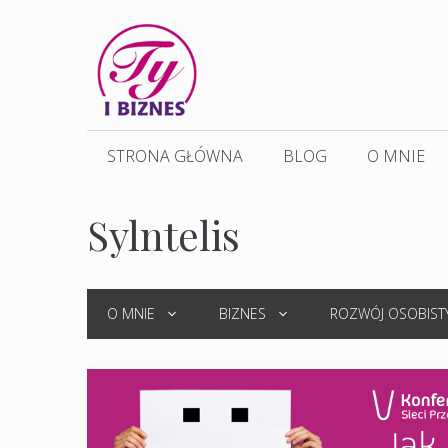
Przejdź
do
treści
STRONA GŁÓWNA
BLOG
O MNIE
Sylntelis
O MNIE
BIZNES
ROZWÓJ OSOBIST