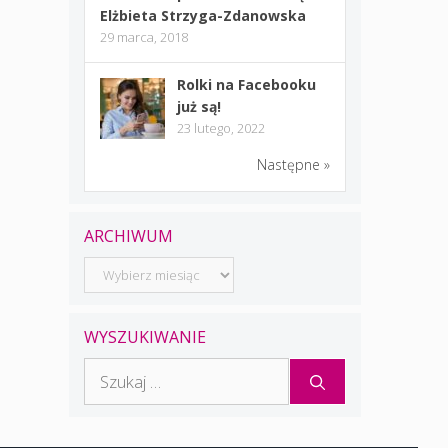
Elżbieta Strzyga-Zdanowska
29 marca, 2018
Rolki na Facebooku
już są!
23 lutego, 2022
Następne »
ARCHIWUM
Archiwum
WYSZUKIWANIE
Szukaj: