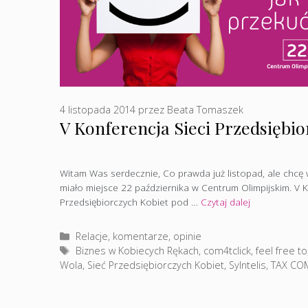
4 listopada 2014
przez
Beata Tomaszek
V Konferencja Sieci Przedsiębio
Witam Was serdecznie, Co prawda już listopad, ale chcę 
miało miejsce 22 października w Centrum Olimpijskim. V K
Przedsiębiorczych Kobiet pod …
Czytaj dalej
Kategorie
Relacje, komentarze, opinie
Tagi
Biznes w Kobiecych Rękach
,
com4tclick
,
feel free to
Wola
,
Sieć Przedsiębiorczych Kobiet
,
Sylntelis
,
TAX CO