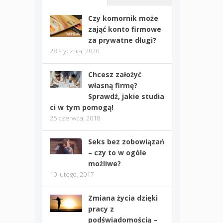
Czy komornik może
zająć konto firmowe
za prywatne długi?
28 stycznia, 2020
Chcesz założyć
własną firmę?
Sprawdź, jakie studia
ci w tym pomogą!
25 czerwca, 2018
Seks bez zobowiązań
– czy to w ogóle
możliwe?
10 lutego, 2017
Zmiana życia dzięki
pracy z
podświadomością –