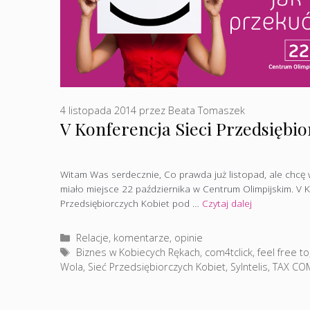
4 listopada 2014
przez
Beata Tomaszek
V Konferencja Sieci Przedsiębio
Witam Was serdecznie, Co prawda już listopad, ale chcę 
miało miejsce 22 października w Centrum Olimpijskim. V K
Przedsiębiorczych Kobiet pod …
Czytaj dalej
Kategorie
Relacje, komentarze, opinie
Tagi
Biznes w Kobiecych Rękach
,
com4tclick
,
feel free to
Wola
,
Sieć Przedsiębiorczych Kobiet
,
Sylntelis
,
TAX CO