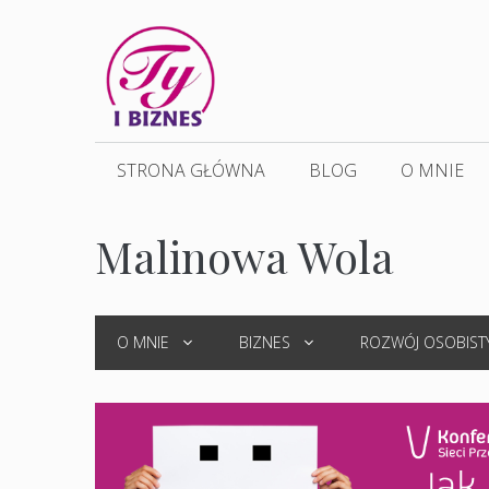
Przejdź
do
treści
STRONA GŁÓWNA
BLOG
O MNIE
Malinowa Wola
O MNIE
BIZNES
ROZWÓJ OSOBIST