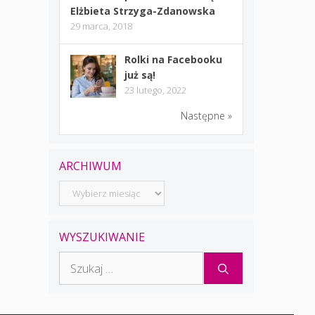
Elżbieta Strzyga-Zdanowska
29 marca, 2018
Rolki na Facebooku
już są!
23 lutego, 2022
Następne »
ARCHIWUM
Archiwum
WYSZUKIWANIE
Szukaj: