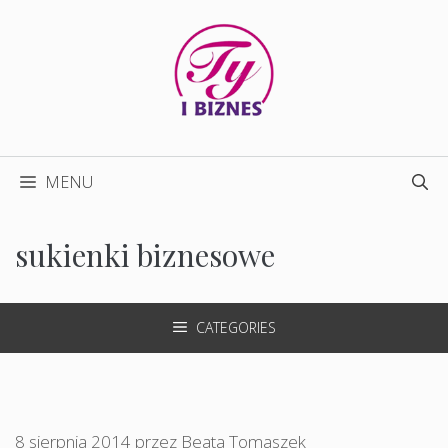
Przejdź
do
treści
MENU
sukienki biznesowe
CATEGORIES
8 sierpnia 2014
przez
Beata Tomaszek