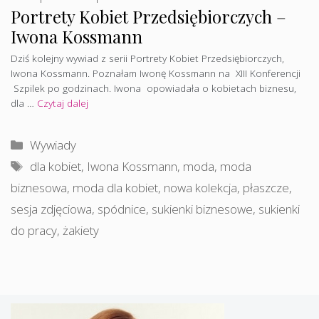
Portrety Kobiet Przedsiębiorczych –
Iwona Kossmann
Dziś kolejny wywiad z serii Portrety Kobiet Przedsiębiorczych,
Iwona Kossmann. Poznałam Iwonę Kossmann na XIII Konferencji
Szpilek po godzinach. Iwona opowiadała o kobietach biznesu,
dla …
Czytaj dalej
Kategorie
Wywiady
Tagi
dla kobiet
,
Iwona Kossmann
,
moda
,
moda
biznesowa
,
moda dla kobiet
,
nowa kolekcja
,
płaszcze
,
sesja zdjęciowa
,
spódnice
,
sukienki biznesowe
,
sukienki
do pracy
,
żakiety