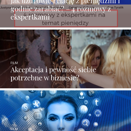
Jak uzdrowić relację z pieniędzmi i
godnie zarabiać? – 4 rozmowy z
ekspertkami
FILM
Akceptacja i pewność siebie
potrzebne w biznesie?
FILM