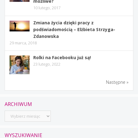
możliwe?
10 lutego, 2017
Zmiana życia dzięki pracy z
podświadomością – Elżbieta Strzyga-
Zdanowska
29 marca, 2018
Rolki na Facebooku już są!
23 lutego, 2022
Następne »
ARCHIWUM
Archiwum
WYSZUKIWANIE