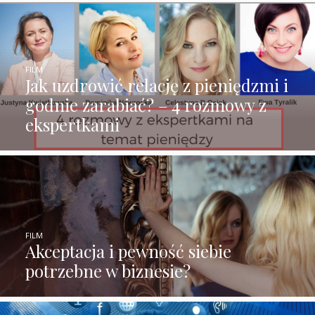
FILM
Jak uzdrowić relację z pieniędzmi i
godnie zarabiać? – 4 rozmowy z
ekspertkami
FILM
Akceptacja i pewność siebie
potrzebne w biznesie?