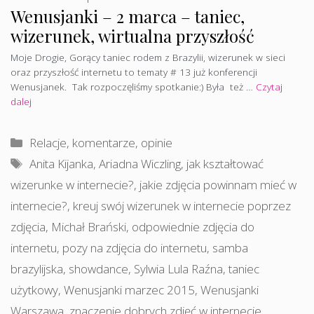
Wenusjanki – 2 marca – taniec,
wizerunek, wirtualna przyszłość
Moje Drogie, Gorący taniec rodem z Brazylii, wizerunek w sieci
oraz przyszłość internetu to tematy # 13 już konferencji
Wenusjanek. Tak rozpoczęliśmy spotkanie:) Była też …
Czytaj
dalej
Kategorie
Relacje, komentarze, opinie
Tagi
Anita Kijanka
,
Ariadna Wiczling
,
jak kształtować
wizerunke w internecie?
,
jakie zdjęcia powinnam mieć w
internecie?
,
kreuj swój wizerunek w internecie poprzez
zdjęcia
,
Michał Brański
,
odpowiednie zdjęcia do
internetu
,
pozy na zdjęcia do internetu
,
samba
brazylijska
,
showdance
,
Sylwia Lula Raźna
,
taniec
użytkowy
,
Wenusjanki marzec 2015
,
Wenusjanki
Warszawa
,
znaczenie dobrych zdjęć w internecie