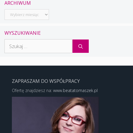
ARCHIWUM
Archiwum
WYSZUKIWANIE
Szukaj:
ZAPRASZAM DO WSPÓŁPRACY
Ofertę znajdziesz na:
www.beatatomaszek.pl