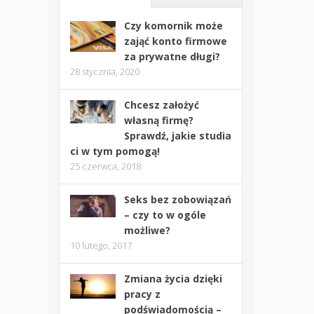
Czy komornik może
zająć konto firmowe
za prywatne długi?
28 stycznia, 2020
Chcesz założyć
własną firmę?
Sprawdź, jakie studia
ci w tym pomogą!
25 czerwca, 2018
Seks bez zobowiązań
– czy to w ogóle
możliwe?
10 lutego, 2017
Zmiana życia dzięki
pracy z
podświadomością –