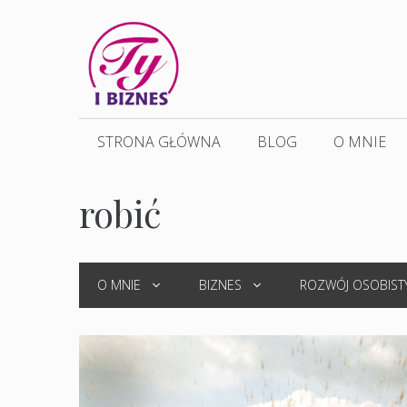
Przejdź
do
treści
STRONA GŁÓWNA
BLOG
O MNIE
robić
O MNIE
BIZNES
ROZWÓJ OSOBIST