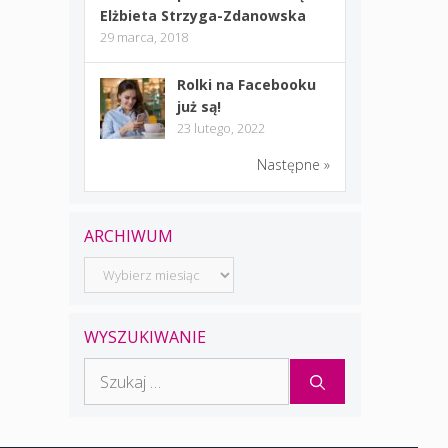
Elżbieta Strzyga-Zdanowska
29 marca, 2018
Rolki na Facebooku
już są!
23 lutego, 2022
Następne »
ARCHIWUM
Archiwum
WYSZUKIWANIE
Szukaj: