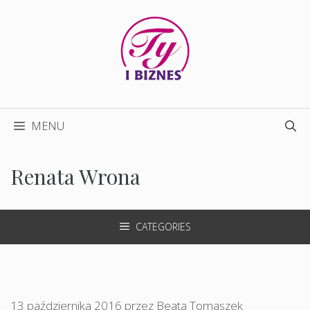
Przejdź
do
treści
MENU
Renata Wrona
CATEGORIES
13 października 2016
przez
Beata Tomaszek