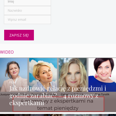
WIDEO
FILM
Jak uzdrowić relację z pieniędzmi i
godnie zarabiać? – 4 rozmowy z
ekspertkami