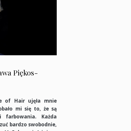
awa Piękos-
 of Hair ujęła mnie
ało mi się to, że są
i farbowania. Każda
oczuć bardzo swobodnie,