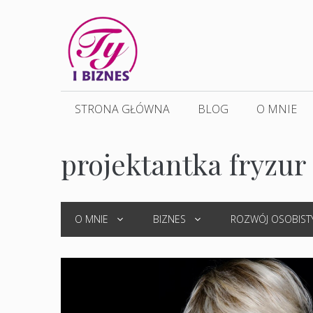
Przejdź
do
treści
STRONA GŁÓWNA
BLOG
O MNIE
projektantka fryzur
O MNIE
BIZNES
ROZWÓJ OSOBIST