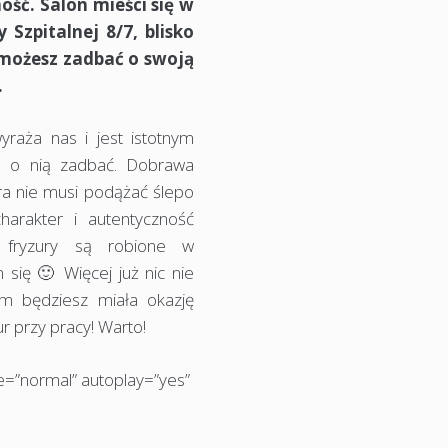
ość. Salon mieści się w
Szpitalnej 8/7, blisko
m możesz zadbać o swoją
.
raża nas i jest istotnym
o o nią zadbać. Dobrawa
ra nie musi podążać ślepo
arakter i autentyczność
 fryzury są robione w
się 🙂 Więcej już nic nie
ym będziesz miała okazję
ur przy pracy! Warto!
=”normal” autoplay=”yes”