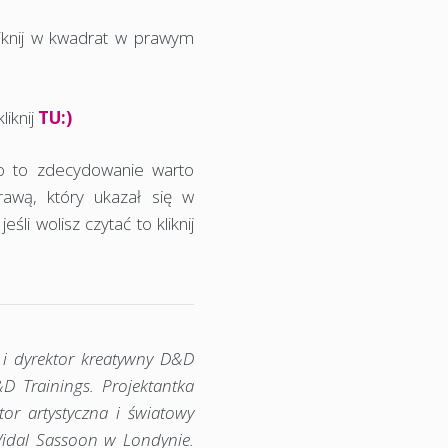
iknij w kwadrat w prawym
iknij
TU:)
 bo to zdecydowanie warto
awą, który ukazał się w
li wolisz czytać to kliknij
l i dyrektor kreatywny D&D
D Trainings. Projektantka
tor artystyczna i światowy
 Vidal Sassoon w Londynie.