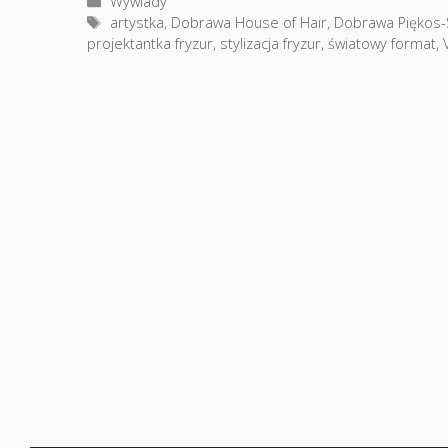
Kategorie
Wywiady
Tagi
artystka
,
Dobrawa House of Hair
,
Dobrawa Piękos
projektantka fryzur
,
stylizacja fryzur
,
światowy format
,