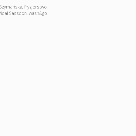
-Szymańska
,
fryzjerstwo
,
Vidal Sassoon
,
wash&go