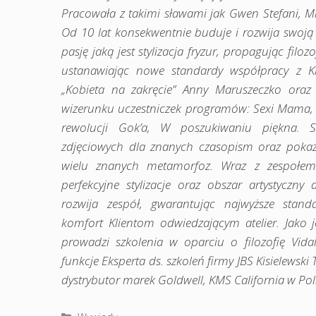
Pracowała z takimi sławami jak Gwen Stefani, Mi
Od 10 lat konsekwentnie buduje i rozwija swoją 
pasję jaką jest stylizacja fryzur, propagując filozo
ustanawiając nowe standardy współpracy z Kl
„Kobieta na zakręcie” Anny Maruszeczko ora
wizerunku uczestniczek programów: Sexi Mama, 
rewolucji Gok’a, W poszukiwaniu piękna. Sty
zdjęciowych dla znanych czasopism oraz pokaz
wielu znanych metamorfoz. Wraz z zespołem
perfekcyjne stylizacje oraz obszar artystyczny d
rozwija zespół, gwarantując najwyższe stand
komfort Klientom odwiedzającym atelier. Jako j
prowadzi szkolenia w oparciu o filozofię Vid
funkcje Eksperta ds. szkoleń firmy JBS Kisielewski 
dystrybutor marek Goldwell, KMS California w Pol