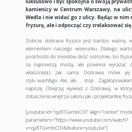
luksusowo i być spokojna o swoją prywatn
kamienicy w Centrum Warszawy, na ulicy 
Wedla i nie widać go z ulicy. Będąc w ni
fryzurę, ale i odpocząć czy zrelaksować się
Dobrze dobrana fryzura jest bardzo ważna, wy
elementem naszego wizerunku. Dlatego wart
podchodzi do trendów dość ostrożnie, bo fryzu
za najnowszą modą, ale powinna wyrażać ch
właściciela:) Jak sama Dobrawa mówi jej
stylu wash&go. Ale, ale … stop. Zagalopowałam 
napiszę. Obejrzyj wywiad z Dobrawą, w któr
zobaczenia wnętrza salonu jak i projektantkę fryz
[youtube id=”qy8TGvmbO3I” align=”center” mode
parameters=”https://www.youtube.com/watch?
v=qy8TGvmbO3I&feature=youtu.be”]