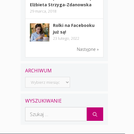
Elżbieta Strzyga-Zdanowska
29 marca, 2018
Rolki na Facebooku
już są!
23 lutego, 2022
Następne »
ARCHIWUM
Archiwum
WYSZUKIWANIE
Szukaj: