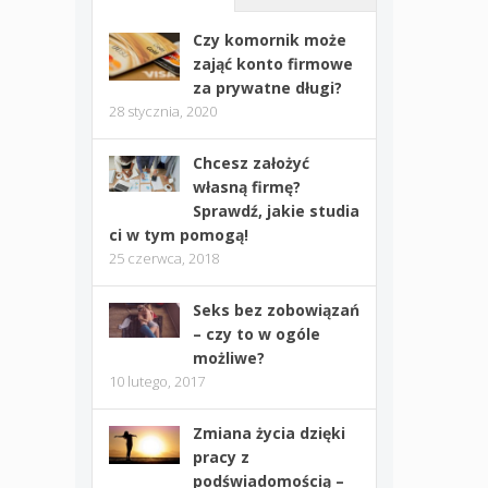
Czy komornik może
zająć konto firmowe
za prywatne długi?
28 stycznia, 2020
Chcesz założyć
własną firmę?
Sprawdź, jakie studia
ci w tym pomogą!
25 czerwca, 2018
Seks bez zobowiązań
– czy to w ogóle
możliwe?
10 lutego, 2017
Zmiana życia dzięki
pracy z
podświadomością –