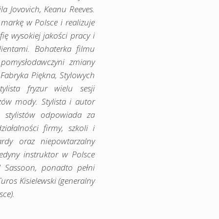
la Jovovich, Keanu Reeves.
markę w Polsce i realizuje
fię wysokiej jakości pracy i
ientami. Bohaterka filmu
z pomysłodawczyni zmiany
Fabryka Piękna, Stylowych
lista fryzur wielu sesji
ów mody. Stylista i autor
 stylistów odpowiada za
ziałalności firmy, szkoli i
ardy oraz niepowtarzalny
edyny instruktor w Polsce
al Sassoon, ponadto pełni
Turos Kisielewski (generalny
sce).