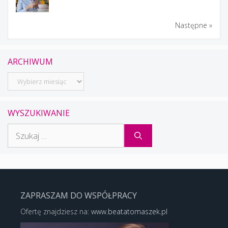
Następne »
ARCHIWUM
Archiwum
WYSZUKIWANIE
Szukaj:
ZAPRASZAM DO WSPÓŁPRACY
Ofertę znajdziesz na:
www.beatatomaszek.pl