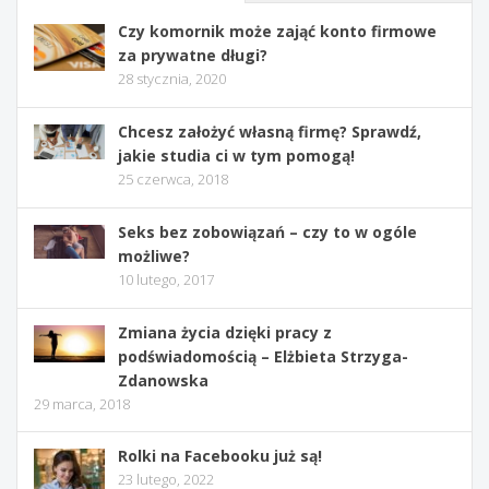
Czy komornik może zająć konto firmowe
za prywatne długi?
28 stycznia, 2020
Chcesz założyć własną firmę? Sprawdź,
jakie studia ci w tym pomogą!
25 czerwca, 2018
Seks bez zobowiązań – czy to w ogóle
możliwe?
10 lutego, 2017
Zmiana życia dzięki pracy z
podświadomością – Elżbieta Strzyga-
Zdanowska
29 marca, 2018
Rolki na Facebooku już są!
23 lutego, 2022