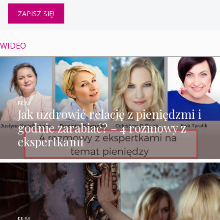
WIDEO
FILM
Jak uzdrowić relację z pieniędzmi i
godnie zarabiać? – 4 rozmowy z
ekspertkami
FILM