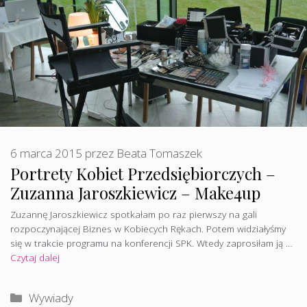
6 marca 2015
przez
Beata Tomaszek
Portrety Kobiet Przedsiębiorczych –
Zuzanna Jaroszkiewicz – Make4up
Zuzannę Jaroszkiewicz spotkałam po raz pierwszy na gali
rozpoczynającej Biznes w Kobiecych Rękach. Potem widziałyśmy
się w trakcie programu na konferencji SPK. Wtedy zaprosiłam ją …
Czytaj dalej
Kategorie
Wywiady