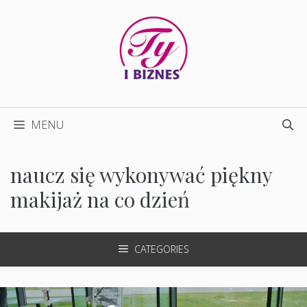
Przejdź
do
treści
MENU
naucz się wykonywać piękny
makijaż na co dzień
CATEGORIES