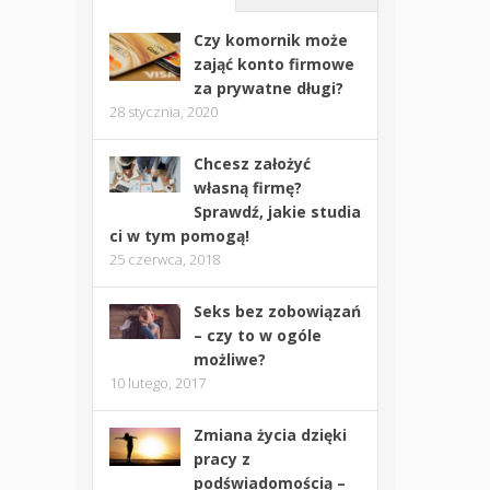
Czy komornik może
zająć konto firmowe
za prywatne długi?
28 stycznia, 2020
Chcesz założyć
własną firmę?
Sprawdź, jakie studia
ci w tym pomogą!
25 czerwca, 2018
Seks bez zobowiązań
– czy to w ogóle
możliwe?
10 lutego, 2017
Zmiana życia dzięki
pracy z
podświadomością –