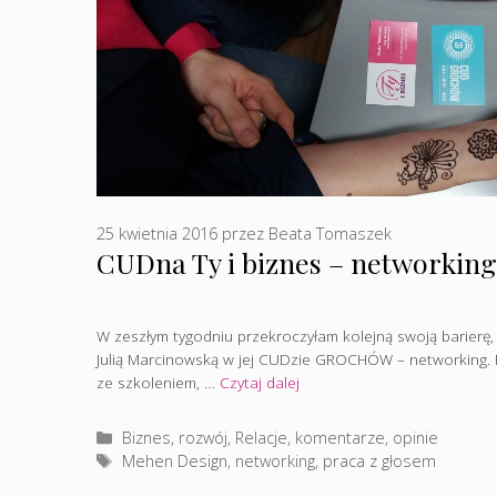
25 kwietnia 2016
przez
Beata Tomaszek
CUDna Ty i biznes – networkin
W zeszłym tygodniu przekroczyłam kolejną swoją barierę
Julią Marcinowską w jej CUDzie GROCHÓW – networking. 
ze szkoleniem, …
Czytaj dalej
Kategorie
Biznes, rozwój
,
Relacje, komentarze, opinie
Tagi
Mehen Design
,
networking
,
praca z głosem