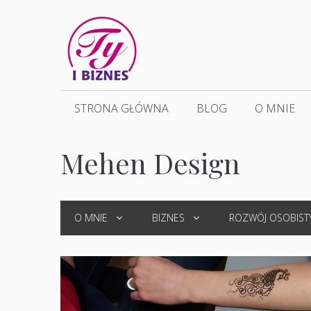
Przejdź
do
treści
STRONA GŁÓWNA
BLOG
O MNIE
Mehen Design
O MNIE
BIZNES
ROZWÓJ OSOBIST