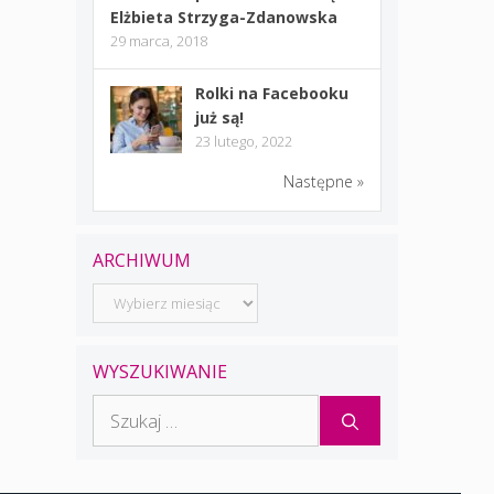
Elżbieta Strzyga-Zdanowska
29 marca, 2018
Rolki na Facebooku
już są!
23 lutego, 2022
Następne »
ARCHIWUM
Archiwum
WYSZUKIWANIE
Szukaj: