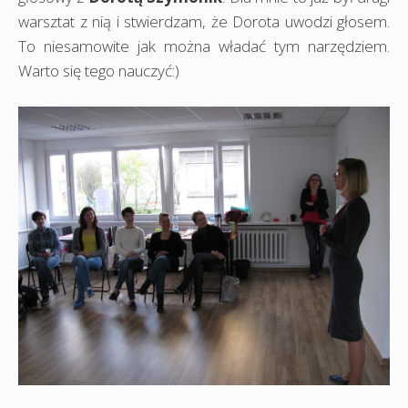
warsztat z nią i stwierdzam, że Dorota uwodzi głosem.
To niesamowite jak można władać tym narzędziem.
Warto się tego nauczyć:)