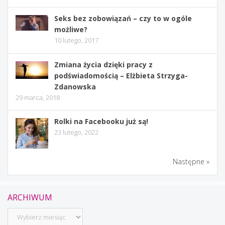
Seks bez zobowiązań – czy to w ogóle
możliwe?
10 lutego, 2017
Zmiana życia dzięki pracy z
podświadomością – Elżbieta Strzyga-
Zdanowska
29 marca, 2018
Rolki na Facebooku już są!
23 lutego, 2022
Następne »
ARCHIWUM
Archiwum