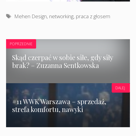
Tagi
Mehen Design
,
networking
,
praca z głosem
POPRZEDNIE
Skąd czerpać w sobie siłe, gdy siły
brak? – Zuzanna Sentkowska
DALEJ
#11 WWK Warszawa – sprzedaż,
strefa komfortu, nawyki