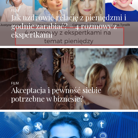
FILM
Jak uzdrowić relację z pieniędzmi i
godnie zarabiać? – 4 rozmowy z
ekspertkami
FILM
Akceptacja i pewność siebie
potrzebne w biznesie?