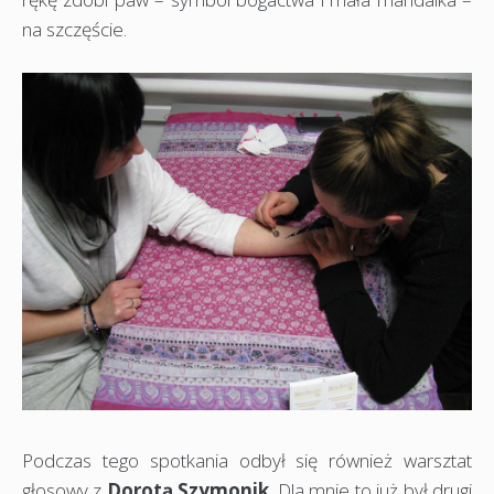
na szczęście.
Podczas tego spotkania odbył się również warsztat
głosowy z
Dorotą Szymonik
. Dla mnie to już był drugi