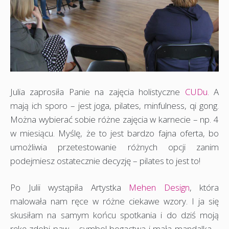
Julia zaprosiła Panie na zajęcia holistyczne
CUDu.
A
mają ich sporo – jest joga, pilates, minfulness, qi gong.
Można wybierać sobie różne zajęcia w karnecie – np. 4
w miesiącu. Myślę, że to jest bardzo fajna oferta, bo
umożliwia przetestowanie różnych opcji zanim
podejmiesz ostatecznie decyzję – pilates to jest to!
Po Julii wystąpiła Artystka
Mehen Design
, która
malowała nam ręce w różne ciekawe wzory. I ja się
skusiłam na samym końcu spotkania i do dziś moją
rękę zdobi paw – symbol bogactwa i mała mandalka –