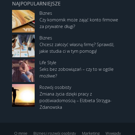
NAJPOPULARNIEJSZE
Biznes
Czy komornik może zająć konto firmowe
za prywatne długi?
Biznes
Chcesz założyć własną firmę? Sprawdź,
jakie studia ci w tym pomogą!
Life Style
Seks bez zobowiązań – czy to w ogóle
możliwe?
Rozwój osobisty
Zmiana życia dzięki pracy z
podświadomością – Elżbieta Strzyga-
Zdanowska
O mnie
Biznes i rozwój osobisty
Marketing
Wywiady