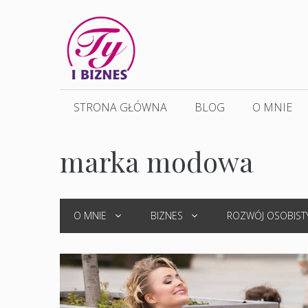
Przejdź
do
treści
STRONA GŁÓWNA
BLOG
O MNIE
marka modowa
O MNIE
BIZNES
ROZWÓJ OSOBIST