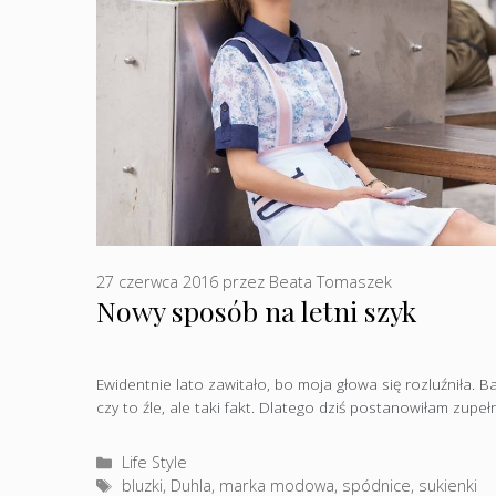
27 czerwca 2016
przez
Beata Tomaszek
Nowy sposób na letni szyk
Ewidentnie lato zawitało, bo moja głowa się rozluźniła. B
czy to źle, ale taki fakt. Dlatego dziś postanowiłam zupe
Kategorie
Life Style
Tagi
bluzki
,
Duhla
,
marka modowa
,
spódnice
,
sukienki