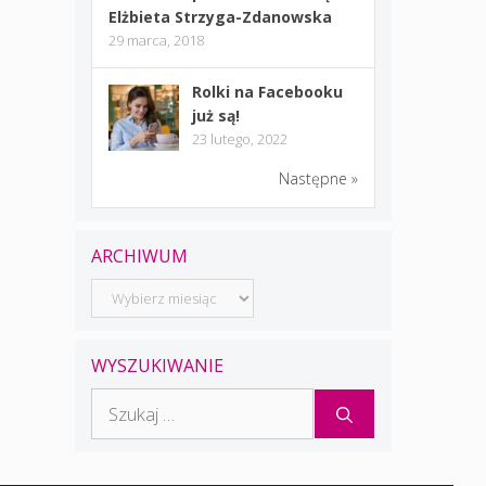
Elżbieta Strzyga-Zdanowska
29 marca, 2018
Rolki na Facebooku
już są!
23 lutego, 2022
Następne »
ARCHIWUM
Archiwum
WYSZUKIWANIE
Szukaj: