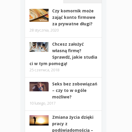
Czy komornik może
zająć konto firmowe
za prywatne długi?
28 stycznia, 2020
Chcesz założyć
własną firmę?
Sprawdź, jakie studia
ci w tym pomogą!
25 czerwca, 2018
Seks bez zobowiązań
– czy to w ogóle
możliwe?
10 lutego, 2017
Zmiana życia dzięki
pracy z
podświadomością –