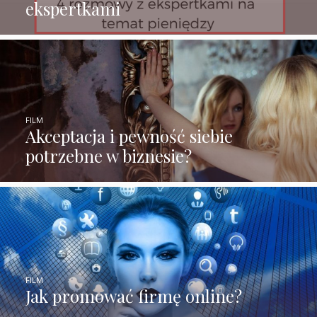
ekspertkami
FILM
Akceptacja i pewność siebie
potrzebne w biznesie?
FILM
Jak promować firmę online?