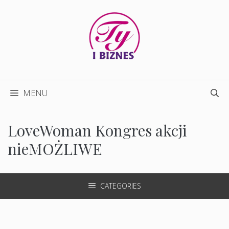
Przejdź
do
treści
MENU
LoveWoman Kongres akcji
nieMOŻLIWE
CATEGORIES