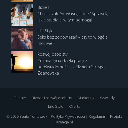
Biznes
Chcesz założyć własną firmę? Sprawdź,
jakie studia ci w tym pomogą!
Life Style
Seks bez zobowiązań – czy to w ogóle
możliwe?
Rozwój osobisty
Zmiana życia dzięki pracy z
podświadomością – Elżbieta Strzyga-
Zdanowska
O mnie
Biznes i rozwój osobisty
Marketing
Wywiady
Life Style
Oferta
© 2026 Beata Tomaszek |
Polityka Prywatności
|
Regulamin
| Projekt
iKreacja.pl