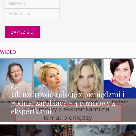
WIDEO
FILM
Jak uzdrowić relację z pieniędzmi i
godnie zarabiać? – 4 rozmowy z
ekspertkami