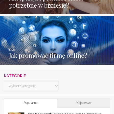
potrzebne w biznesie?
FILM
Jak promować firmę online?
KATEGORIE
Kategorie
Popularne
Najnowsze