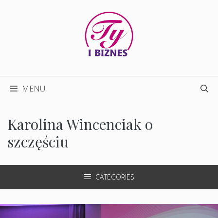
Przejdź
do
treści
MENU
Karolina Wincenciak o
szczęściu
CATEGORIES