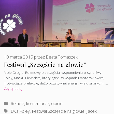
10 marca 2015
przez
Beata Tomaszek
Festiwal „Szczęście na głowie”
Moje Drogie, Rozmowy o szczęściu, wspomnienia o synu Ewy
Foley, Maćku Plewickim, który zginął w wypadku motocyklowym,
motywujące prelekcje, dużo pozytywnej energii, wielu znanych i …
Czytaj dalej
Kategorie
Relacje, komentarze, opinie
Tagi
Ewa Foley
,
Festiwal Szczęście na głowie
,
Jacek