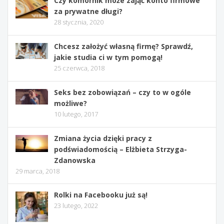
Czy komornik może zająć konto firmowe
za prywatne długi?
28 stycznia, 2020
Chcesz założyć własną firmę? Sprawdź,
jakie studia ci w tym pomogą!
25 czerwca, 2018
Seks bez zobowiązań – czy to w ogóle
możliwe?
10 lutego, 2017
Zmiana życia dzięki pracy z
podświadomością – Elżbieta Strzyga-
Zdanowska
29 marca, 2018
Rolki na Facebooku już są!
23 lutego, 2022