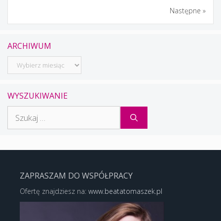
Następne »
ARCHIWUM
Archiwum
WYSZUKIWANIE
Szukaj:
ZAPRASZAM DO WSPÓŁPRACY
Ofertę znajdziesz na:
www.beatatomaszek.pl