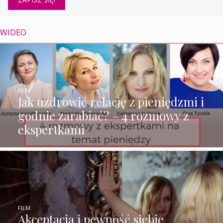
WIDEO
FILM
Jak uzdrowić relację z pieniędzmi i
godnie zarabiać? – 4 rozmowy z
ekspertkami
FILM
Akceptacja i pewność siebie