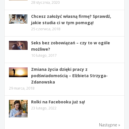
28 stycznia, 2020
Chcesz założyć własną firmę? Sprawdź,
jakie studia ci w tym pomogą!
25 czerwca, 2018
Seks bez zobowiązań – czy to w ogóle
możliwe?
10 lutego, 2017
Zmiana życia dzięki pracy z
podświadomością – Elżbieta Strzyga-
Zdanowska
29 marca, 2018
Rolki na Facebooku już są!
23 lutego, 2022
Następne »