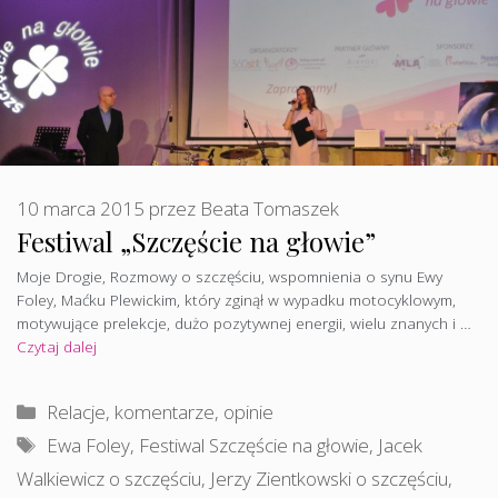
10 marca 2015
przez
Beata Tomaszek
Festiwal „Szczęście na głowie”
Moje Drogie, Rozmowy o szczęściu, wspomnienia o synu Ewy
Foley, Maćku Plewickim, który zginął w wypadku motocyklowym,
motywujące prelekcje, dużo pozytywnej energii, wielu znanych i …
Czytaj dalej
Kategorie
Relacje, komentarze, opinie
Tagi
Ewa Foley
,
Festiwal Szczęście na głowie
,
Jacek
Walkiewicz o szczęściu
,
Jerzy Zientkowski o szczęściu
,