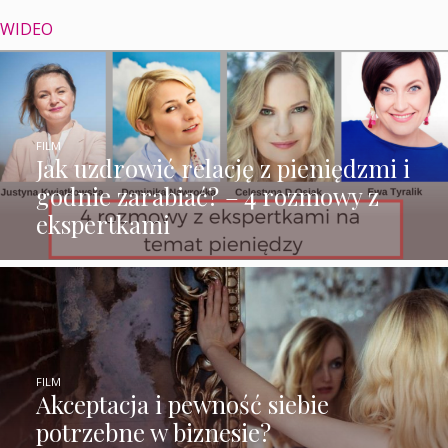
WIDEO
FILM
Jak uzdrowić relację z pieniędzmi i
godnie zarabiać? – 4 rozmowy z
ekspertkami
FILM
Akceptacja i pewność siebie
potrzebne w biznesie?