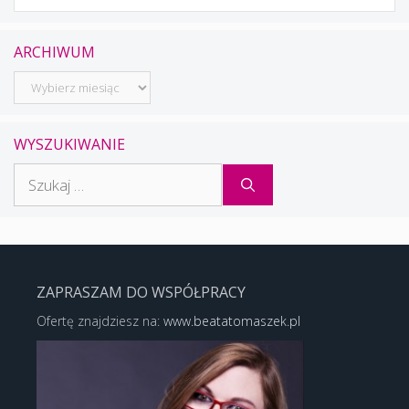
ARCHIWUM
Archiwum
WYSZUKIWANIE
Szukaj:
ZAPRASZAM DO WSPÓŁPRACY
Ofertę znajdziesz na:
www.beatatomaszek.pl