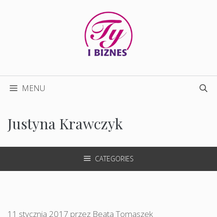
Przejdź
do
treści
MENU
Justyna Krawczyk
CATEGORIES
11 stycznia 2017
przez
Beata Tomaszek