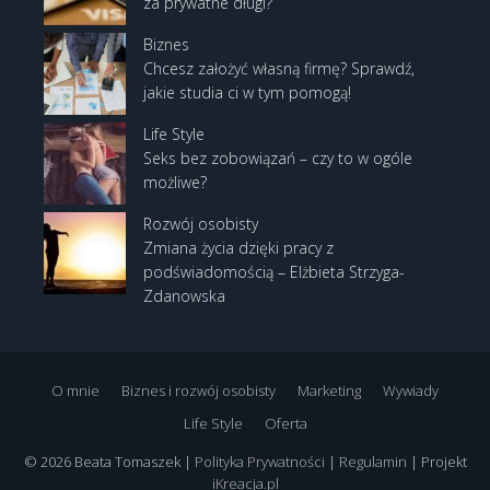
za prywatne długi?
Biznes
Chcesz założyć własną firmę? Sprawdź,
jakie studia ci w tym pomogą!
Life Style
Seks bez zobowiązań – czy to w ogóle
możliwe?
Rozwój osobisty
Zmiana życia dzięki pracy z
podświadomością – Elżbieta Strzyga-
Zdanowska
O mnie
Biznes i rozwój osobisty
Marketing
Wywiady
Life Style
Oferta
© 2026 Beata Tomaszek |
Polityka Prywatności
|
Regulamin
| Projekt
iKreacja.pl