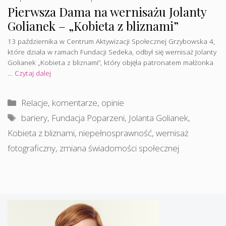
Pierwsza Dama na wernisażu Jolanty
Golianek – „Kobieta z bliznami”
13 października w Centrum Aktywizacji Społecznej Grzybowska 4,
które działa w ramach Fundacji Sedeka, odbył się wernisaż Jolanty
Golianek „Kobieta z bliznami”, który objęła patronatem małżonka
…
Czytaj dalej
Kategorie
Relacje, komentarze, opinie
Tagi
bariery
,
Fundacja Poparzeni
,
Jolanta Golianek
,
Kobieta z bliznami
,
niepełnosprawność
,
wernisaż
fotograficzny
,
zmiana świadomości społecznej