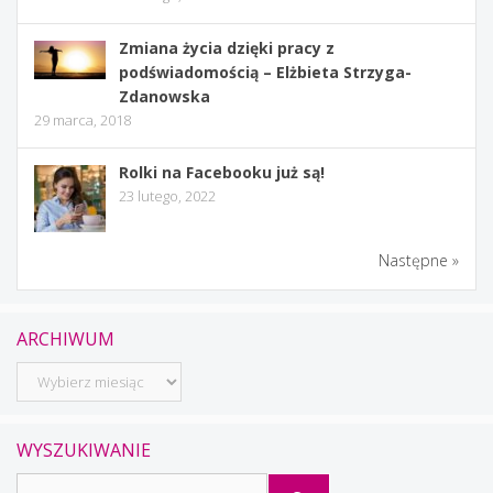
Zmiana życia dzięki pracy z
podświadomością – Elżbieta Strzyga-
Zdanowska
29 marca, 2018
Rolki na Facebooku już są!
23 lutego, 2022
Następne »
ARCHIWUM
Archiwum
WYSZUKIWANIE
Szukaj: