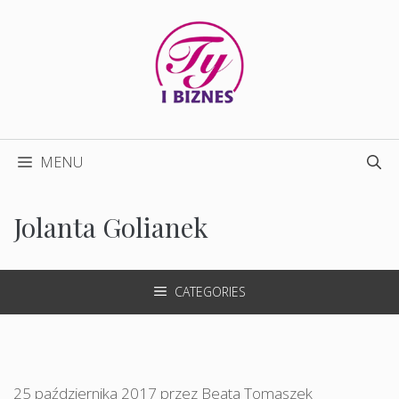
Przejdź
do
treści
MENU
Jolanta Golianek
CATEGORIES
25 października 2017
przez
Beata Tomaszek