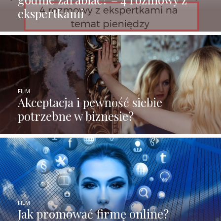
ekspertkami
FILM
Akceptacja i pewność siebie
potrzebne w biznesie?
FILM
Jak promować firmę online?