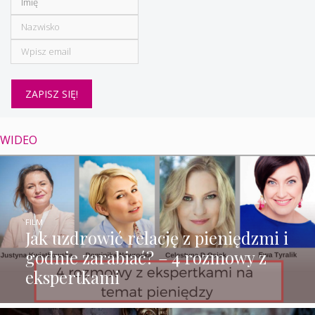
WIDEO
FILM
Jak uzdrowić relację z pieniędzmi i
godnie zarabiać? – 4 rozmowy z
ekspertkami