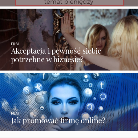
FILM
Akceptacja i pewność siebie
potrzebne w biznesie?
FILM
Jak promować firmę online?