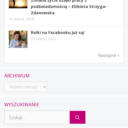
Zmiana życia dzięki pracy z
podświadomością – Elżbieta Strzyga-
Zdanowska
29 marca, 2018
Rolki na Facebooku już są!
23 lutego, 2022
Następne »
ARCHIWUM
Archiwum
WYSZUKIWANIE
Szukaj: