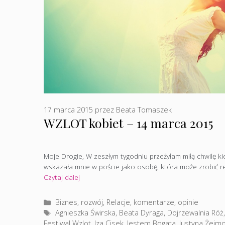
17 marca 2015
przez
Beata Tomaszek
WZLOT kobiet – 14 marca 2015
Moje Drogie, W zeszłym tygodniu przeżyłam miłą chwilę k
wskazała mnie w poście jako osobę, która może zrobić re
Czytaj dalej
Kategorie
Biznes, rozwój
,
Relacje, komentarze, opinie
Tagi
Agnieszka Świrska
,
Beata Dyraga
,
Dojrzewalnia Róż
Festiwal Wzlot
,
Iza Cisek
,
Jestem Bogata
,
Justyna Żejm