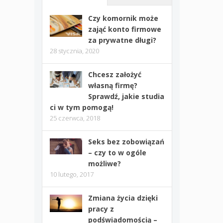
Czy komornik może
zająć konto firmowe
za prywatne długi?
28 stycznia, 2020
Chcesz założyć
własną firmę?
Sprawdź, jakie studia
ci w tym pomogą!
25 czerwca, 2018
Seks bez zobowiązań
– czy to w ogóle
możliwe?
10 lutego, 2017
Zmiana życia dzięki
pracy z
podświadomością –