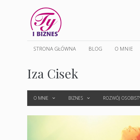
Przejdź
do
treści
STRONA GŁÓWNA
BLOG
O MNIE
Iza Cisek
O MNIE
BIZNES
ROZWÓJ OSOBIST