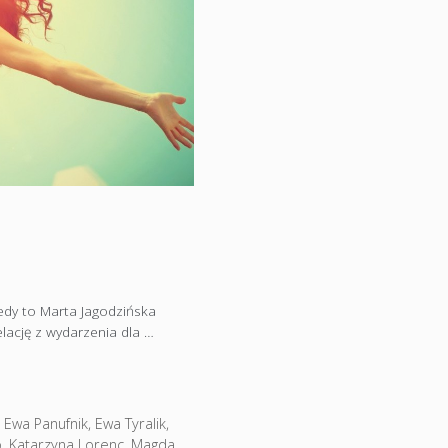
iedy to Marta Jagodzińska
lację z wydarzenia dla …
,
Ewa Panufnik
,
Ewa Tyralik
,
o
,
Katarzyna Lorenc
,
Magda