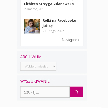
Elżbieta Strzyga-Zdanowska
29 marca, 2018
Rolki na Facebooku
już są!
23 lutego, 2022
Następne »
ARCHIWUM
Archiwum
WYSZUKIWANIE
Szukaj: