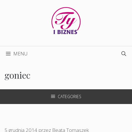
Przejdź
do
treści
MENU
goniec
CATEGORIES
5 grudnia 2014
przez
Beata Tomaszek