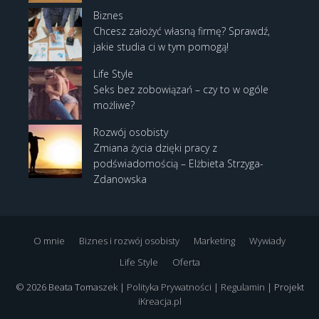
Biznes
Chcesz założyć własną firmę? Sprawdź,
jakie studia ci w tym pomogą!
Life Style
Seks bez zobowiązań – czy to w ogóle
możliwe?
Rozwój osobisty
Zmiana życia dzięki pracy z
podświadomością – Elżbieta Strzyga-
Zdanowska
O mnie
Biznes i rozwój osobisty
Marketing
Wywiady
Life Style
Oferta
© 2026 Beata Tomaszek |
Polityka Prywatności
|
Regulamin
| Projekt
iKreacja.pl