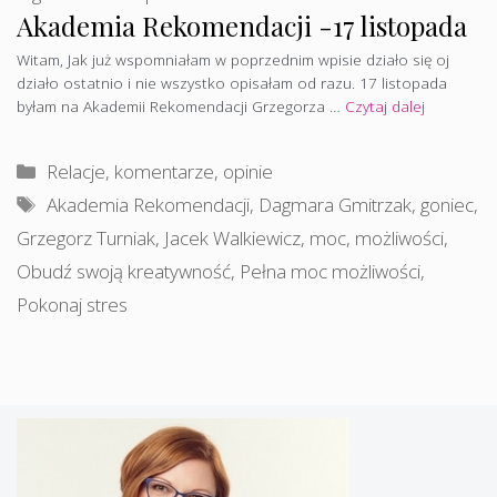
Akademia Rekomendacji -17 listopada
Witam, Jak już wspomniałam w poprzednim wpisie działo się oj
działo ostatnio i nie wszystko opisałam od razu. 17 listopada
byłam na Akademii Rekomendacji Grzegorza …
Czytaj dalej
Kategorie
Relacje, komentarze, opinie
Tagi
Akademia Rekomendacji
,
Dagmara Gmitrzak
,
goniec
,
Grzegorz Turniak
,
Jacek Walkiewicz
,
moc
,
możliwości
,
Obudź swoją kreatywność
,
Pełna moc możliwości
,
Pokonaj stres