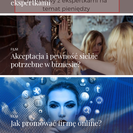
ekspertkami
FILM
Akceptacja i pewność siebie
potrzebne w biznesie?
FILM
Jak promować firmę online?