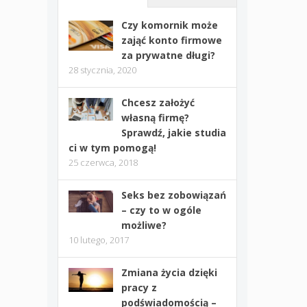
Czy komornik może
zająć konto firmowe
za prywatne długi?
28 stycznia, 2020
Chcesz założyć
własną firmę?
Sprawdź, jakie studia
ci w tym pomogą!
25 czerwca, 2018
Seks bez zobowiązań
– czy to w ogóle
możliwe?
10 lutego, 2017
Zmiana życia dzięki
pracy z
podświadomością –