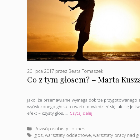
20 lipca 2017
przez
Beata Tomaszek
Co z tym głosem? – Marta Kusz
Jako, że przemawianie wymaga dobrze przygotowanego 
wyćwiczonego głosu to warto dowiedzieć się jak się je ćw
efekt – czysty głos, …
Czytaj dalej
Kategorie
Rozwój osobisty i biznes
Tagi
głos
,
warsztaty oddechowe
,
warsztaty pracy nad 