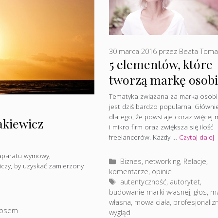
30 marca 2016
przez
Beata Toma
5 elementów, które
tworzą markę osobi
Tematyka związana za marką osobi
jest dziś bardzo popularna. Główni
dlatego, że powstaje coraz więcej 
akiewicz
i mikro firm oraz zwiększa się ilość
freelancerów. Każdy …
Czytaj dalej
aparatu wymowy,
Kategorie
Biznes, networking
,
Relacje,
iczy, by uzyskać zamierzony
komentarze, opinie
Tagi
autentyczność
,
autorytet
,
budowanie marki własnej
,
głos
,
m
własna
,
mowa ciała
,
profesjonaliz
głosem
wygląd