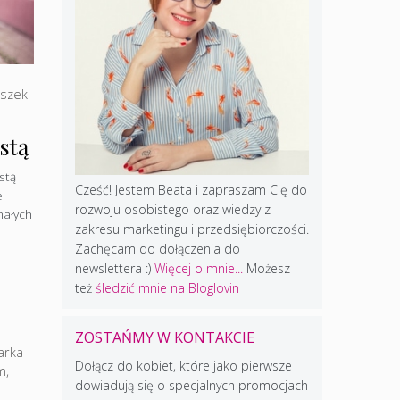
szek
stą
stą
Cześć! Jestem Beata i zapraszam Cię do
e
rozwoju osobistego oraz wiedzy z
małych
zakresu marketingu i przedsiębiorczości.
Zachęcam do dołączenia do
newslettera :)
Więcej o mnie...
Możesz
też
śledzić mnie na Bloglovin
ZOSTAŃMY W KONTAKCIE
arka
Dołącz do kobiet, które jako pierwsze
m
,
dowiadują się o specjalnych promocjach