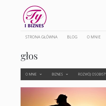
Przejdź
do
treści
STRONA GŁÓWNA
BLOG
O MNIE
głos
O MNIE
BIZNES
ROZWÓJ OSOBIST