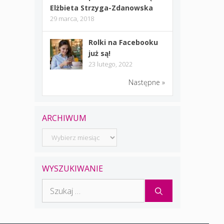
Elżbieta Strzyga-Zdanowska
29 marca, 2018
Rolki na Facebooku
już są!
23 lutego, 2022
Następne »
ARCHIWUM
Archiwum
WYSZUKIWANIE
Szukaj: