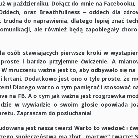
uż w październiku. Dołącz do mnie na Facebooku,
Oddech, oraz Breathfullness – oddech dla zdrow
t trudna do naprawienia, dlatego lepiej znać tech
komunikacji, ale również będą zapobiegały chor
dla osób stawiających pierwsze kroki w wystąpie
ą proste i bardzo przyjemne ćwiczenie. A mianow
W mruczeniu ważne jest to, aby odbywało się na
a i krtani. Dodatkowo jest ono o tyle proste, że 
autem! Dlatego warto o tym pamiętać i stosować 
ive na FB. A o tym jak ważna jest rozgrzewka mo
gdzie w wywiadzie o swoim głosie opowiada Jo
retu. Zapraszam do posłuchania!
zbudowana jest nasza twarz! Warto to wiedzieć i ćw
aszego społeczeństwa ma zbyt „martwe” twarze! 