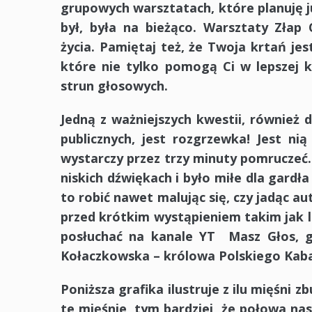
grupowych warsztatach, które planuję j
był, była na bieżąco. Warsztaty Złap 
życia. Pamiętaj też, że Twoja krtań jes
które nie tylko pomogą Ci w lepszej 
strun głosowych.
Jedną z ważniejszych kwestii, również 
publicznych, jest
rozgrzewka
! Jest ni
wystarczy przez trzy minuty
pomruczeć.
niskich dźwiękach i było miłe dla gardł
to robić nawet malując się, czy jadąc 
przed krótkim wystąpieniem takim jak l
posłuchać na kanale YT Masz Głos, 
Kołaczkowska – królowa Polskiego Kaba
Poniższa grafika ilustruje z ilu mięśni 
te mięśnie, tym bardziej, że połowa n