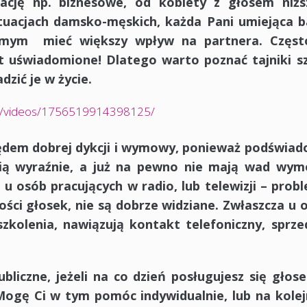
mację np. biznesowe, od kobiety z głosem niżs
uacjach damsko-męskich, każda Pani umiejąca b
amym mieć większy wpływ na partnera. Częst
 uświadomione! Dlatego warto poznać tajniki sz
zić je w życie.
ch/videos/1756519914398125/
ędem dobrej dykcji i wymowy, ponieważ podświad
ią wyraźnie, a już na pewno nie mają wad wym
 osób pracujących w radio, lub telewizji – prob
ści głosek, nie są dobrze widziane. Zwłaszcza u 
zkolenia, nawiązują kontakt telefoniczny, sprze
ubliczne, jeżeli na co dzień posługujesz się gło
 Mogę Ci w tym pomóc indywidualnie, lub na kole