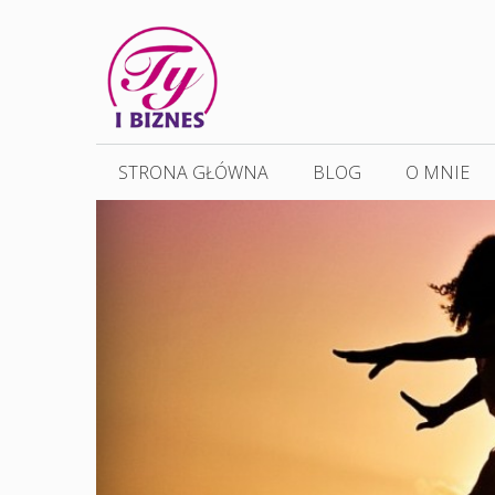
Przejdź
do
treści
STRONA GŁÓWNA
BLOG
O MNIE