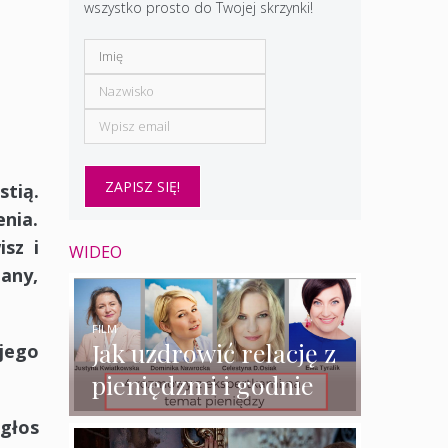
wszystko prosto do Twojej skrzynki!
stią.
nia.
sz i
WIDEO
any,
FILM
Jak uzdrowić relację z
 jego
pieniędzmi i godnie
zarabiać? – 4
głos