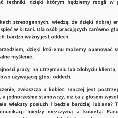
ć techniki, dzięki którym będziemy mogli w p
ch stresogennych, wiedzą, że dzięki dobrej emi
spięć w krtani. Dla osób pracujących zarówno gł
ch, bardzo ważny jest oddech.
arzędziem, dzięki któremu możemy opanować st
nalne myślenie.
ości pracy, na utrzymaniu lub zdobyciu klienta,
łowo używającej głos i oddech.
enie, zwłaszcza u kobiet. Inaczej jest postrze
, a jednocześnie stanowczy, niż ta z głosem wyso
ała większy posłuch i będzie bardziej lubiana? 
munikacji między mężczyzną a kobietą. Pano