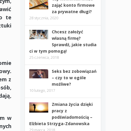
zym,
zająć konto firmowe
awić
za prywatne długi?
o te
28 stycznia, 2020
tuki
Chcesz założyć
własną firmę?
Sprawdź, jakie studia
ci w tym pomogą!
25 czerwca, 2018
omie
owy.
Seks bez zobowiązań
– czy to w ogóle
lem z
możliwe?
osób,
10 lutego, 2017
dają,
Zmiana życia dzięki
pracy z
podświadomością –
sem w
Elżbieta Strzyga-Zdanowska
jnych
29 marca, 2018