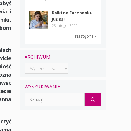
 abyś
ia i
Rolki na Facebooku
niki,
już są!
23 lutego, 2022
obom
Następne »
niach
ARCHIWUM
icie
 dość
Archiwum
można
nawet
WYSZUKIWANIE
żecie
Szukaj:
anna
iczyć
Sama