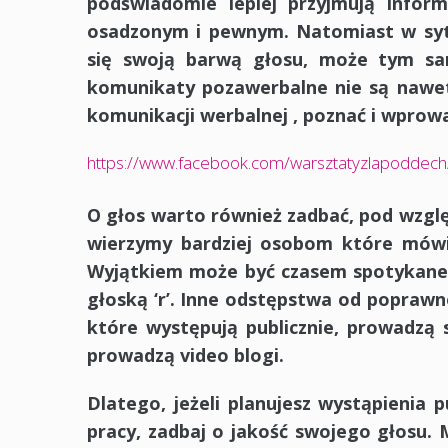
podświadomie lepiej przyjmują infor
osadzonym i pewnym. Natomiast w syt
się swoją barwą głosu, może tym s
komunikaty pozawerbalne nie są nawet
komunikacji werbalnej , poznać i wprowad
https://www.facebook.com/warsztatyzlapodde
O głos warto również zadbać, pod wzgl
wierzymy bardziej osobom które mów
Wyjątkiem może być czasem spotykane u
głoską ‘r’. Inne odstępstwa od poprawno
które występują publicznie, prowadzą s
prowadzą video blogi.
Dlatego, jeżeli planujesz wystąpienia p
pracy, zadbaj o jakość swojego głosu.