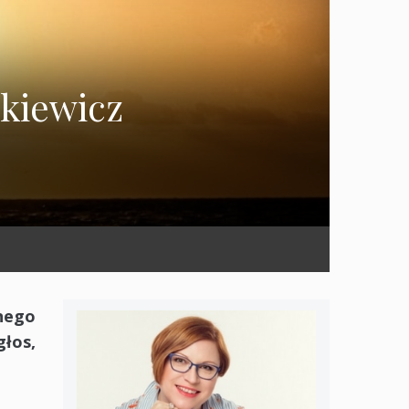
kiewicz
nego
głos,