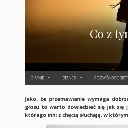
Co z t
O MNIE
BIZNES
ROZWÓJ OSOBIST
Jako, że przemawianie wymaga dobr
głosu to warto dowiedzieć się jak się 
którego inni z chęcią słuchają, w którym 