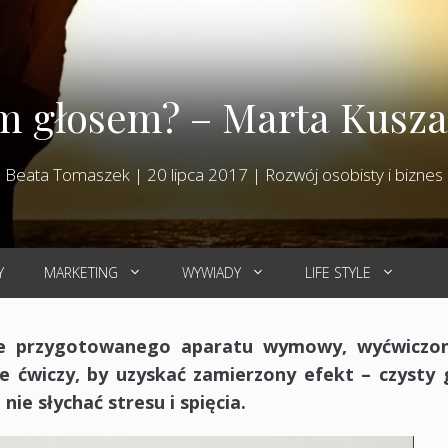
ym głosem? – Marta Kusza
Beata Tomaszek
|
20 lipca 2017
|
Rozwój osobisty i biznes
Y
MARKETING
WYWIADY
LIFE STYLE
ze przygotowanego aparatu wymowy, wyćwiczo
je ćwiczy, by uzyskać zamierzony efekt – czysty 
nie słychać stresu i spięcia.