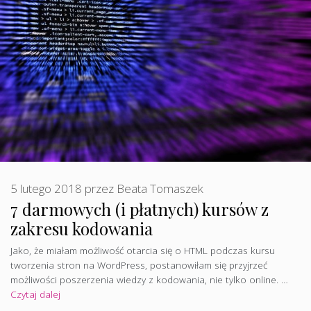
5 lutego 2018
przez
Beata Tomaszek
7 darmowych (i płatnych) kursów z
zakresu kodowania
Jako, że miałam możliwość otarcia się o HTML podczas kursu
tworzenia stron na WordPress, postanowiłam się przyjrzeć
możliwości poszerzenia wiedzy z kodowania, nie tylko online. …
Czytaj dalej