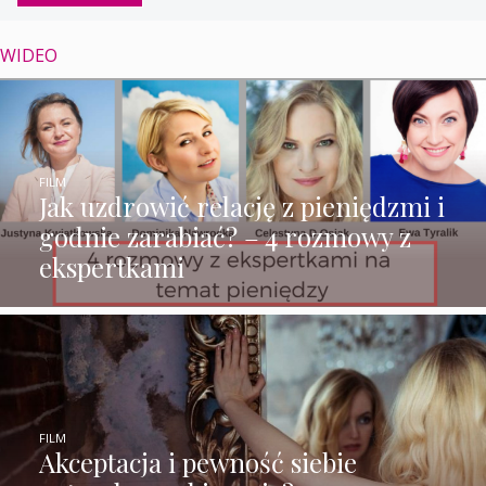
WIDEO
FILM
Jak uzdrowić relację z pieniędzmi i
godnie zarabiać? – 4 rozmowy z
ekspertkami
FILM
Akceptacja i pewność siebie