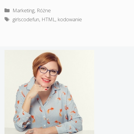
Kategorie
Marketing
,
Różne
Tagi
girlscodefun
,
HTML
,
kodowanie