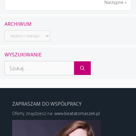
Następne »
ARCHIWUM
Archiwum
WYSZUKIWANIE
Szukaj:
ZAPRASZAM DO WSPÓŁPRACY
Ofertę znajdziesz na:
www.beatatomaszek.pl