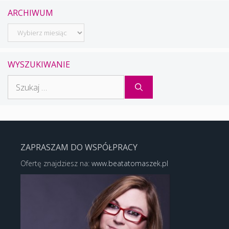
ARCHIWUM
Archiwum
WYSZUKIWANIE
Szukaj:
ZAPRASZAM DO WSPÓŁPRACY
Ofertę znajdziesz na:
www.beatatomaszek.pl