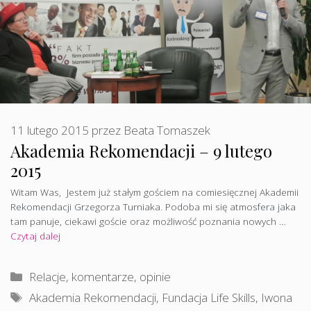
11 lutego 2015
przez
Beata Tomaszek
Akademia Rekomendacji – 9 lutego
2015
Witam Was, Jestem już stałym gościem na comiesięcznej Akademii
Rekomendacji Grzegorza Turniaka. Podoba mi się atmosfera jaka
tam panuje, ciekawi goście oraz możliwość poznania nowych …
Czytaj dalej
Kategorie
Relacje, komentarze, opinie
Tagi
Akademia Rekomendacji
,
Fundacja Life Skills
,
Iwona