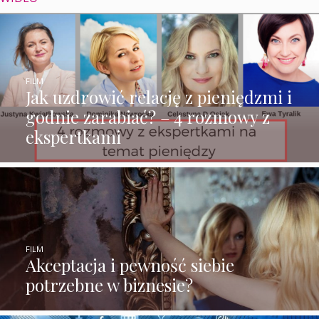
FILM
Jak uzdrowić relację z pieniędzmi i
godnie zarabiać? – 4 rozmowy z
ekspertkami
FILM
Akceptacja i pewność siebie
potrzebne w biznesie?