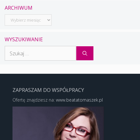
ARCHIWUM
Archiwum
WYSZUKIWANIE
Szukaj:
ZAPRASZAM DO WSPÓŁPRACY
Ofertę znajdziesz na:
www.beatatomaszek.pl