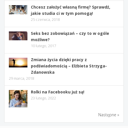
Chcesz założyć własną firmę? Sprawdź,
jakie studia ci w tym pomogą!
25 czerwca, 2018
Seks bez zobowiązań – czy to w ogóle
możliwe?
10 lutego, 2017
Zmiana życia dzięki pracy z
podświadomością – Elżbieta Strzyga-
Zdanowska
29 marca, 2018
Rolki na Facebooku już są!
23 lutego, 2022
Następne »