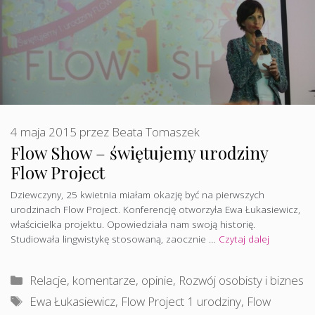
4 maja 2015
przez
Beata Tomaszek
Flow Show – świętujemy urodziny
Flow Project
Dziewczyny, 25 kwietnia miałam okazję być na pierwszych
urodzinach Flow Project. Konferencję otworzyła Ewa Łukasiewicz,
właścicielka projektu. Opowiedziała nam swoją historię.
Studiowała lingwistykę stosowaną, zaocznie …
Czytaj dalej
Kategorie
Relacje, komentarze, opinie
,
Rozwój osobisty i biznes
Tagi
Ewa Łukasiewicz
,
Flow Project 1 urodziny
,
Flow