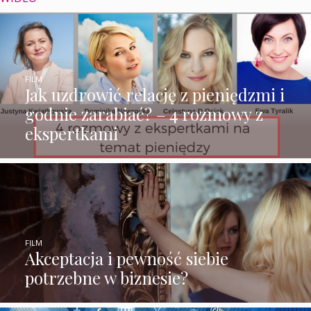
FILM
Jak uzdrowić relację z pieniędzmi i
godnie zarabiać? – 4 rozmowy z
ekspertkami
FILM
Akceptacja i pewność siebie
potrzebne w biznesie?