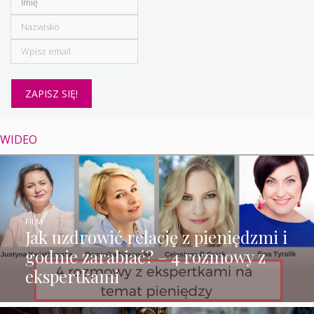
WIDEO
FILM
Jak uzdrowić relację z pieniędzmi i
godnie zarabiać? – 4 rozmowy z
ekspertkami