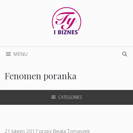
Przejdź
do
treści
MENU
Fenomen poranka
CATEGORIES
21 lutego 2017
przez
Beata Tomaszek