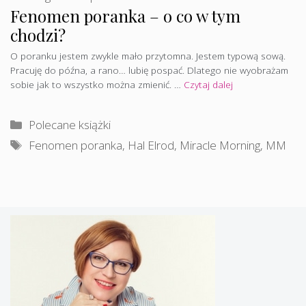
Fenomen poranka – o co w tym
chodzi?
O poranku jestem zwykle mało przytomna. Jestem typową sową.
Pracuję do późna, a rano… lubię pospać. Dlatego nie wyobrażam
sobie jak to wszystko można zmienić. …
Czytaj dalej
Kategorie
Polecane książki
Tagi
Fenomen poranka
,
Hal Elrod
,
Miracle Morning
,
MM