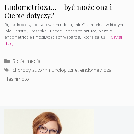
Endometrioza… – być może ona i
Ciebie dotyczy?
Będąc kobietą postanowiłam udostępnić Ci ten tekst, w którym
Jola Christol, Prezeska Fundacji Biznes to sztuka, pisze o
endometriozie i możliwościach wsparcia, które są już …
Czytaj
dalej
Kategorie
Social media
Tagi
choroby autoimmunologiczne
,
endometrioza
,
Hashimoto