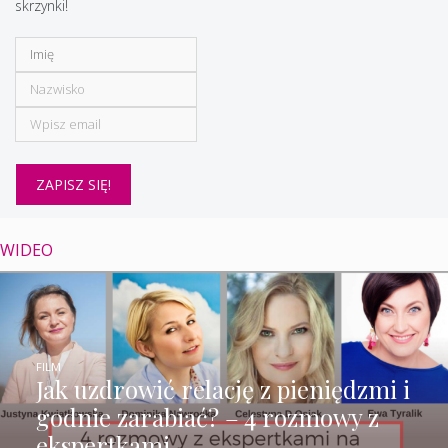
skrzynki!
WIDEO
FILM
Jak uzdrowić relację z pieniędzmi i
godnie zarabiać? – 4 rozmowy z
ekspertkami