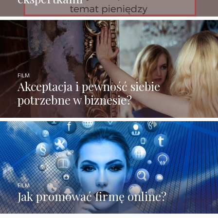
FILM
Akceptacja i pewność siebie
potrzebne w biznesie?
FILM
Jak promować firmę online?