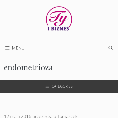
Przejdź
do
treści
MENU
endometrioza
CATEGORIES
17 maja 2016
przez
Beata Tomaszek