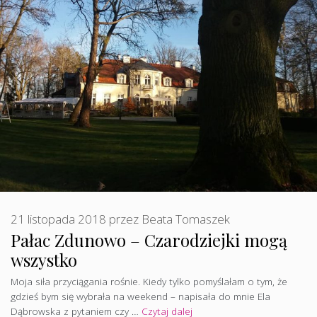
21 listopada 2018
przez
Beata Tomaszek
Pałac Zdunowo – Czarodziejki mogą
wszystko
Moja siła przyciągania rośnie. Kiedy tylko pomyślałam o tym, że
gdzieś bym się wybrała na weekend – napisała do mnie Ela
Dąbrowska z pytaniem czy …
Czytaj dalej