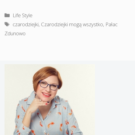
Kategorie
Life Style
Tagi
czarodziejki
,
Czarodziejki mogą wszystko
,
Pałac
Zdunowo