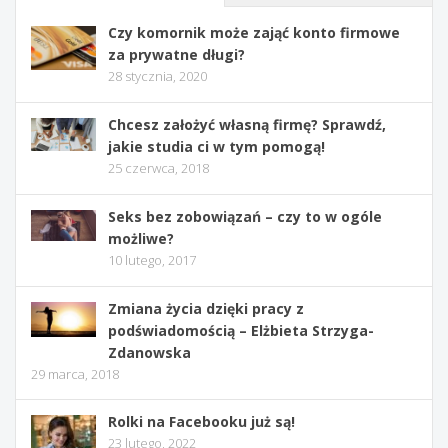
Czy komornik może zająć konto firmowe
za prywatne długi?
28 stycznia, 2020
Chcesz założyć własną firmę? Sprawdź,
jakie studia ci w tym pomogą!
25 czerwca, 2018
Seks bez zobowiązań – czy to w ogóle
możliwe?
10 lutego, 2017
Zmiana życia dzięki pracy z
podświadomością – Elżbieta Strzyga-
Zdanowska
29 marca, 2018
Rolki na Facebooku już są!
23 lutego, 2022