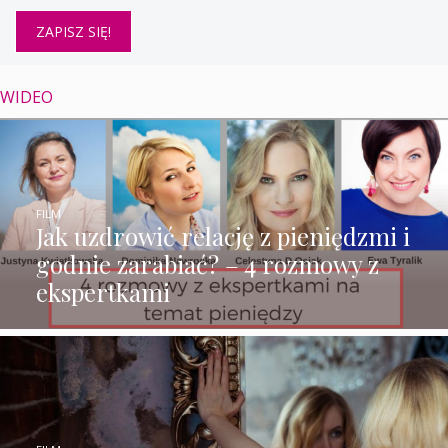
WIDEO
FILM
Jak uzdrowić relację z pieniędzmi i
godnie zarabiać? – 4 rozmowy z
ekspertkami