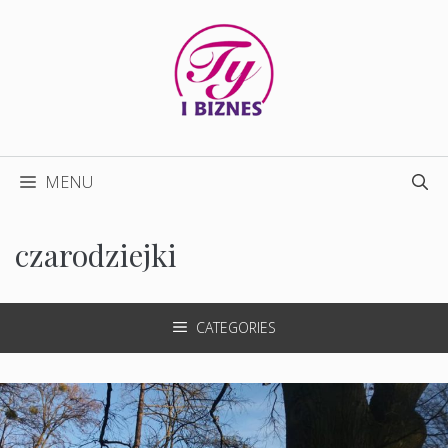
Przejdź
do
treści
MENU
czarodziejki
CATEGORIES