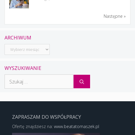
Następne »
ARCHIWUM
Archiwum
WYSZUKIWANIE
Szukaj:
ZAPRASZAM DO WSPÓŁPRACY
Ofertę znajdziesz na:
www.beatatomaszek.pl