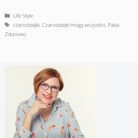
Kategorie
Life Style
Tagi
czarodziejki
,
Czarodziejki mogą wszystko
,
Pałac
Zdunowo