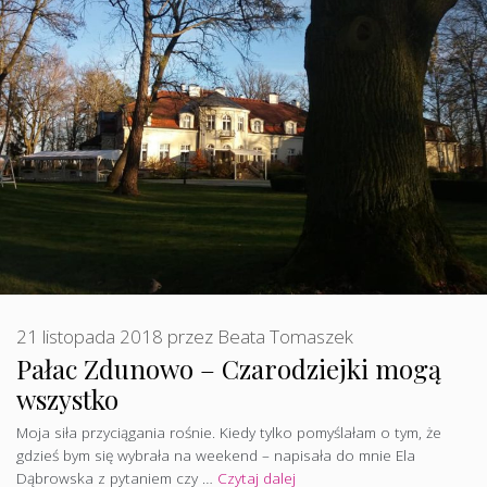
21 listopada 2018
przez
Beata Tomaszek
Pałac Zdunowo – Czarodziejki mogą
wszystko
Moja siła przyciągania rośnie. Kiedy tylko pomyślałam o tym, że
gdzieś bym się wybrała na weekend – napisała do mnie Ela
Dąbrowska z pytaniem czy …
Czytaj dalej