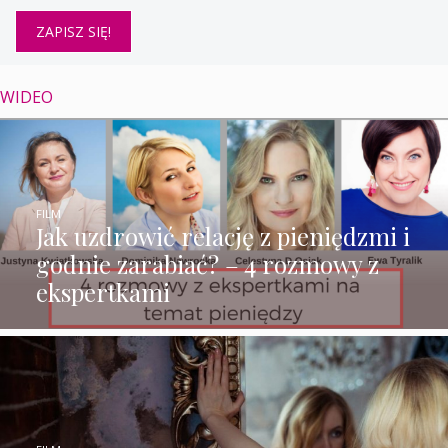
WIDEO
FILM
Jak uzdrowić relację z pieniędzmi i
godnie zarabiać? – 4 rozmowy z
ekspertkami