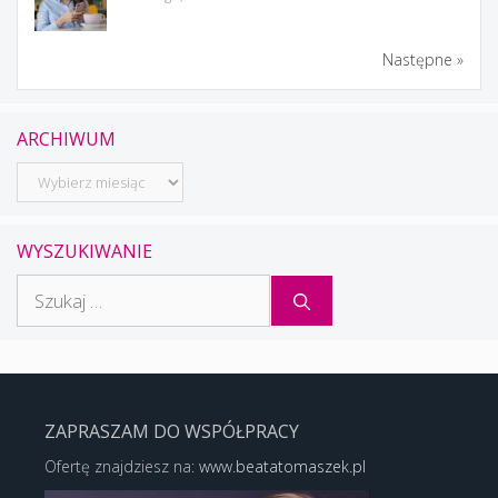
Następne »
ARCHIWUM
Archiwum
WYSZUKIWANIE
Szukaj:
ZAPRASZAM DO WSPÓŁPRACY
Ofertę znajdziesz na:
www.beatatomaszek.pl