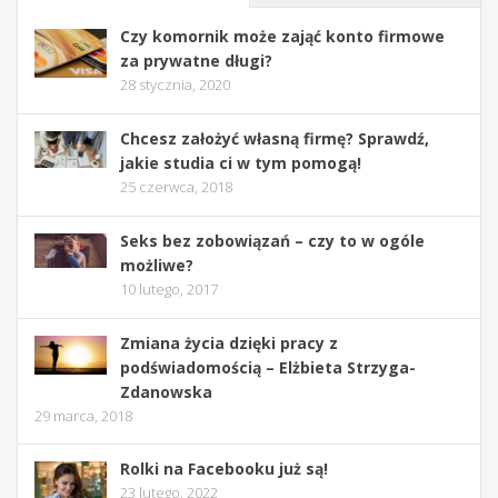
Czy komornik może zająć konto firmowe
za prywatne długi?
28 stycznia, 2020
Chcesz założyć własną firmę? Sprawdź,
jakie studia ci w tym pomogą!
25 czerwca, 2018
Seks bez zobowiązań – czy to w ogóle
możliwe?
10 lutego, 2017
Zmiana życia dzięki pracy z
podświadomością – Elżbieta Strzyga-
Zdanowska
29 marca, 2018
Rolki na Facebooku już są!
23 lutego, 2022