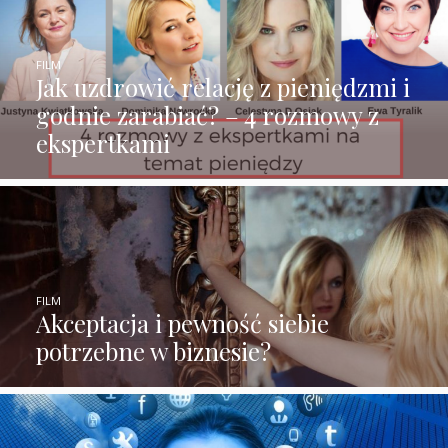
FILM
Jak uzdrowić relację z pieniędzmi i
godnie zarabiać? – 4 rozmowy z
ekspertkami
FILM
Akceptacja i pewność siebie
potrzebne w biznesie?