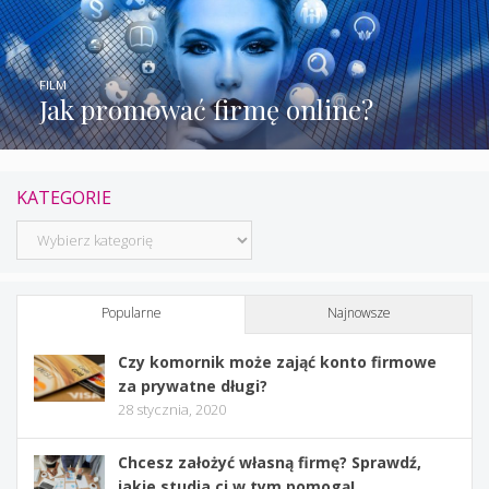
FILM
Jak promować firmę online?
KATEGORIE
Kategorie
Popularne
Najnowsze
Czy komornik może zająć konto firmowe
za prywatne długi?
28 stycznia, 2020
Chcesz założyć własną firmę? Sprawdź,
jakie studia ci w tym pomogą!