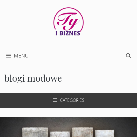
Przejdź
do
treści
MENU
blogi modowe
CATEGORIES