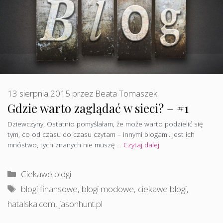
13 sierpnia 2015
przez
Beata Tomaszek
Gdzie warto zaglądać w sieci? – #1
Dziewczyny, Ostatnio pomyślałam, że może warto podzielić się
tym, co od czasu do czasu czytam – innymi blogami. Jest ich
mnóstwo, tych znanych nie muszę …
Czytaj dalej
Kategorie
Ciekawe blogi
Tagi
blogi finansowe
,
blogi modowe
,
ciekawe blogi
,
hatalska.com
,
jasonhunt.pl