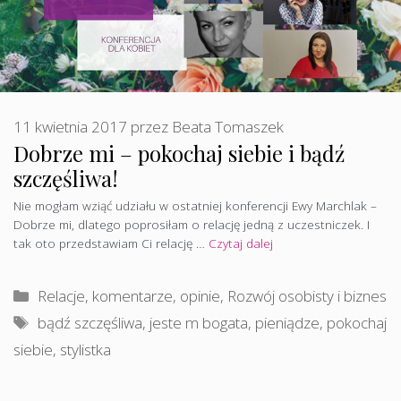
11 kwietnia 2017
przez
Beata Tomaszek
Dobrze mi – pokochaj siebie i bądź
szczęśliwa!
Nie mogłam wziąć udziału w ostatniej konferencji Ewy Marchlak –
Dobrze mi, dlatego poprosiłam o relację jedną z uczestniczek. I
tak oto przedstawiam Ci relację …
Czytaj dalej
Kategorie
Relacje, komentarze, opinie
,
Rozwój osobisty i biznes
Tagi
bądź szczęśliwa
,
jeste m bogata
,
pieniądze
,
pokochaj
siebie
,
stylistka