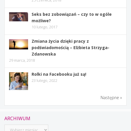
25 czerwca, 2018
Seks bez zobowiązań – czy to w ogóle
możliwe?
10 lutego, 2017
Zmiana życia dzięki pracy z
podświadomością – Elżbieta Strzyga-
Zdanowska
29 marca, 2018
Rolki na Facebooku już są!
23 lutego, 2022
Następne »
ARCHIWUM
Archiwum