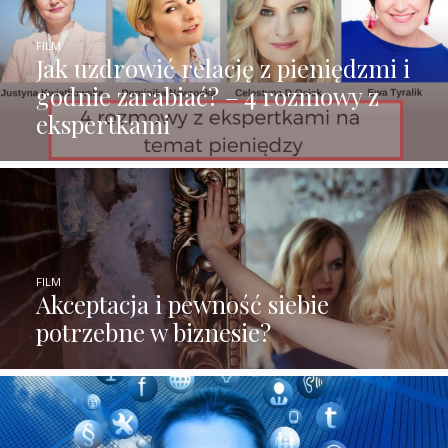
FILM
Jak uzdrowić relację z pieniędzmi i
godnie zarabiać? – 4 rozmowy z
ekspertkami
FILM
Akceptacja i pewność siebie
potrzebne w biznesie?