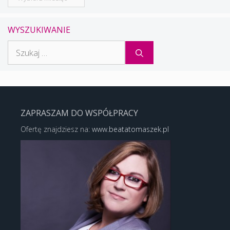
WYSZUKIWANIE
Szukaj:
ZAPRASZAM DO WSPÓŁPRACY
Ofertę znajdziesz na:
www.beatatomaszek.pl