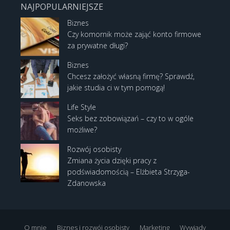
NAJPOPULARNIEJSZE
Biznes
Czy komornik może zająć konto firmowe
za prywatne długi?
Biznes
Chcesz założyć własną firmę? Sprawdź,
jakie studia ci w tym pomogą!
Life Style
Seks bez zobowiązań – czy to w ogóle
możliwe?
Rozwój osobisty
Zmiana życia dzięki pracy z
podświadomością – Elżbieta Strzyga-
Zdanowska
O mnie
Biznes i rozwój osobisty
Marketing
Wywiady