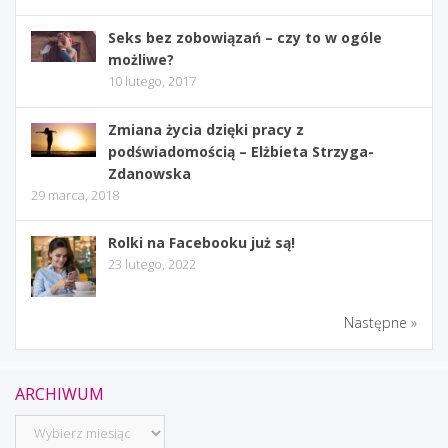
Seks bez zobowiązań – czy to w ogóle
możliwe?
10 lutego, 2017
Zmiana życia dzięki pracy z
podświadomością – Elżbieta Strzyga-
Zdanowska
29 marca, 2018
Rolki na Facebooku już są!
23 lutego, 2022
Następne »
ARCHIWUM
Archiwum