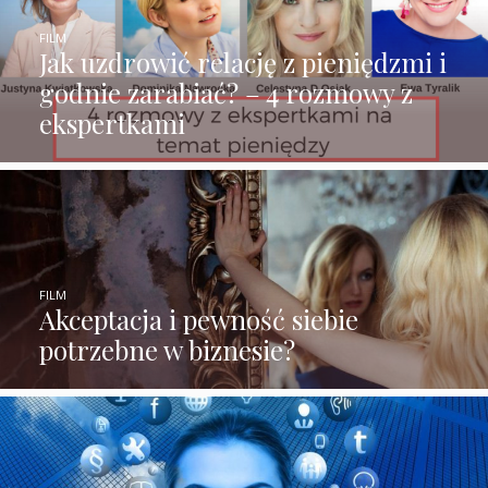
FILM
Jak uzdrowić relację z pieniędzmi i
godnie zarabiać? – 4 rozmowy z
ekspertkami
FILM
Akceptacja i pewność siebie
potrzebne w biznesie?