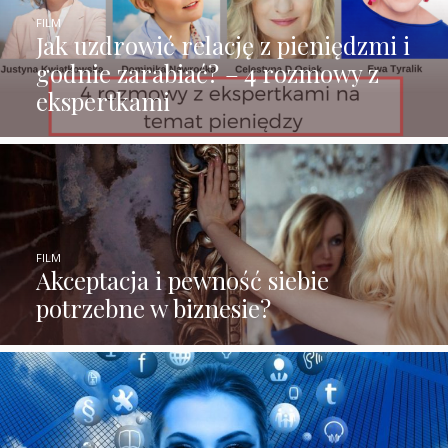
FILM
Jak uzdrowić relację z pieniędzmi i
godnie zarabiać? – 4 rozmowy z
ekspertkami
FILM
Akceptacja i pewność siebie
potrzebne w biznesie?