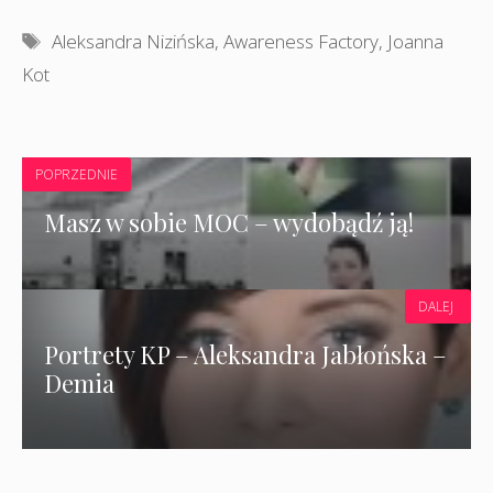
Tagi
Aleksandra Nizińska
,
Awareness Factory
,
Joanna
Kot
POPRZEDNIE
Masz w sobie MOC – wydobądź ją!
DALEJ
Portrety KP – Aleksandra Jabłońska –
Demia