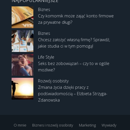
NAJPOPULARNIEJSZE
Biznes
Czy komornik może zająć konto firmowe
za prywatne długi?
Biznes
Chcesz założyć własną firmę? Sprawdź,
jakie studia ci w tym pomogą!
Life Style
Seks bez zobowiązań – czy to w ogóle
możliwe?
Rozwój osobisty
Zmiana życia dzięki pracy z
podświadomością – Elżbieta Strzyga-
Zdanowska
O mnie
Biznes i rozwój osobisty
Marketing
Wywiady