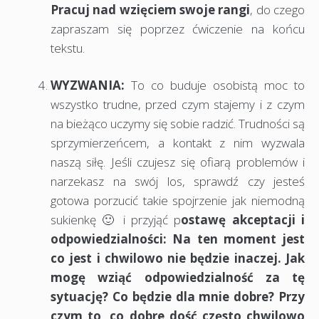
Pracuj nad wzięciem swoje rangi
, do czego
zapraszam się poprzez ćwiczenie na końcu
tekstu.
WYZWANIA:
To co buduje osobistą moc to
wszystko trudne, przed czym stajemy i z czym
na bieżąco uczymy się sobie radzić. Trudności są
sprzymierzeńcem, a kontakt z nim wyzwala
naszą siłę. Jeśli czujesz się ofiarą problemów i
narzekasz na swój los, sprawdź czy jesteś
gotowa porzucić takie spojrzenie jak niemodną
sukienkę 🙂 i przyjąć p
ostawę akceptacji i
odpowiedzialności: Na ten moment jest
co jest i chwilowo nie będzie inaczej. Jak
mogę wziąć odpowiedzialność za tę
sytuację? Co będzie dla mnie dobre?
Przy
czym to, co dobre dość często chwilowo