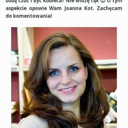
sobą czuć i być kobieca? Nie widzę rąk 🙂 O tym
aspekcie opowie Wam Joanna Kot. Zachęcam
do komentowania!