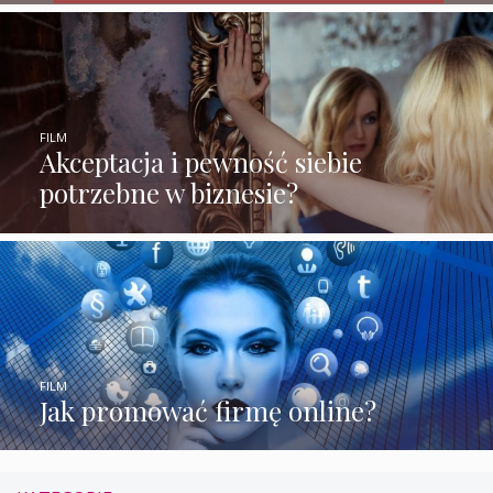
FILM
Akceptacja i pewność siebie
potrzebne w biznesie?
FILM
Jak promować firmę online?