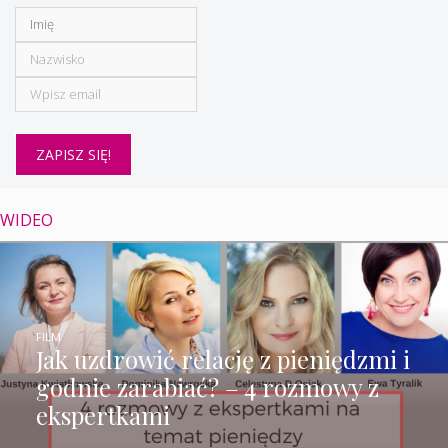
WIDEO
FILM
Jak uzdrowić relację z pieniędzmi i
godnie zarabiać? – 4 rozmowy z
ekspertkami