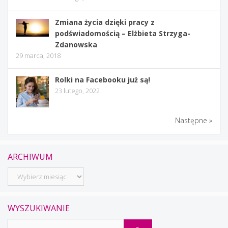
Zmiana życia dzięki pracy z
podświadomością – Elżbieta Strzyga-
Zdanowska
29 marca, 2018
Rolki na Facebooku już są!
23 lutego, 2022
Następne »
ARCHIWUM
Archiwum
WYSZUKIWANIE
Szukaj: