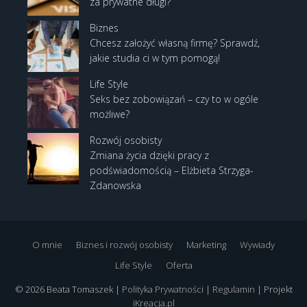
za prywatne długi?
Biznes
Chcesz założyć własną firmę? Sprawdź,
jakie studia ci w tym pomogą!
Life Style
Seks bez zobowiązań – czy to w ogóle
możliwe?
Rozwój osobisty
Zmiana życia dzięki pracy z
podświadomością – Elżbieta Strzyga-
Zdanowska
O mnie
Biznes i rozwój osobisty
Marketing
Wywiady
Life Style
Oferta
© 2026 Beata Tomaszek |
Polityka Prywatności
|
Regulamin
| Projekt
iKreacja.pl