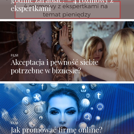
ekspertkami
FILM
Akceptacja i pewność siebie
potrzebne w biznesie?
FILM
Jak promować firmę online?