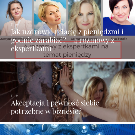
FILM
Jak uzdrowić relację z pieniędzmi i
godnie zarabiać? – 4 rozmowy z
ekspertkami
FILM
Akceptacja i pewność siebie
potrzebne w biznesie?