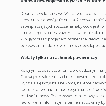
Umowa deweloperska wyłącznie w formie
Dobrzy deweloperzy we Wrocławiu od dawna stosuj
jednak teraz obowiązuje ona także nowe i mnie
zabezpieczających roszczenia nabywców jest for
umowa tego typu jest zawierana w formie aktu n
kupujący przed podjęciem ostatecznej decyzji de
bez zawierania docelowej umowy deweloperskiej
Wpłaty tylko na rachunek powierniczy
Kolejnym zabezpieczeniem wprowadzonym na ryne
Obowiązek założenia rachunku powierniczego dl
wydziela się indywidualne konta, na które nabyw
rachunki powiernicza zapobiegają utracie środkó
realizacji umowy. Przed zawarciem umowy warto 
rachunkiem. Informacje na ten temat powinny by