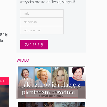
wszystko prosto do Twojej skrzynki!
tnej
sku
WIDEO
FILM
ALEJ
Jak uzdrowić relację z
pieniędzmi i godnie
zarabiać? – 4