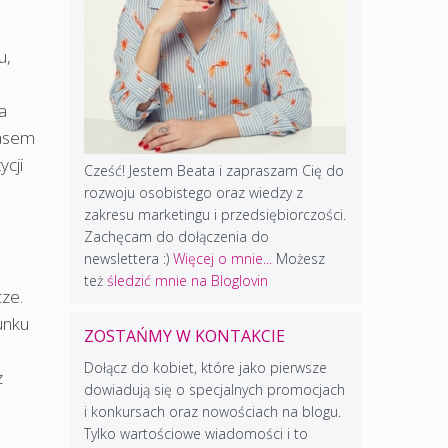
u,
a
zasem
ycji
Cześć! Jestem Beata i zapraszam Cię do
rozwoju osobistego oraz wiedzy z
zakresu marketingu i przedsiębiorczości.
Zachęcam do dołączenia do
newslettera :)
Więcej o mnie...
Możesz
też
śledzić mnie na Bloglovin
ze.
unku
ZOSTAŃMY W KONTAKCIE
Dołącz do kobiet, które jako pierwsze
z
dowiadują się o specjalnych promocjach
i konkursach oraz nowościach na blogu.
Tylko wartościowe wiadomości i to