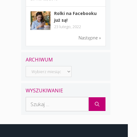
Rolki na Facebooku
już są!
23 lutego, 2022
Następne »
ARCHIWUM
Archiwum
WYSZUKIWANIE
Szukaj: