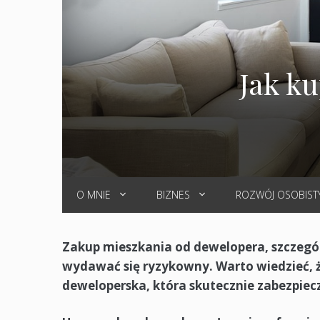
Jak k
O MNIE
BIZNES
ROZWÓJ OSOBIST
Zakup mieszkania od dewelopera, szczegól
wydawać się ryzykowny. Warto wiedzieć, ż
deweloperska, która skutecznie zabezpi