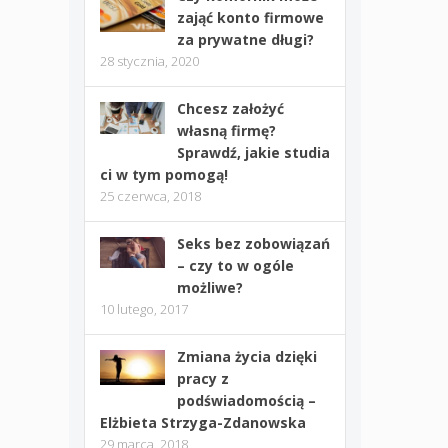
zająć konto firmowe
za prywatne długi?
28 stycznia, 2020
Chcesz założyć
własną firmę?
Sprawdź, jakie studia
ci w tym pomogą!
25 czerwca, 2018
Seks bez zobowiązań
– czy to w ogóle
możliwe?
10 lutego, 2017
Zmiana życia dzięki
pracy z
podświadomością –
Elżbieta Strzyga-Zdanowska
29 marca, 2018