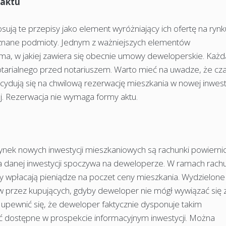
 aktu
ą te przepisy jako element wyróżniający ich ofertę na rynk
j znane podmioty. Jednym z ważniejszych elementów
ma, w jakiej zawiera się obecnie umowy deweloperskie. Każd
otarialnego przed notariuszem. Warto mieć na uwadze, że c
cydują się na chwilową rezerwację mieszkania w nowej inwest
. Rezerwacja nie wymaga formy aktu.
k nowych inwestycji mieszkaniowych są rachunki powiernic
a danej inwestycji spoczywa na deweloperze. W ramach rach
cy wpłacają pieniądze na poczet ceny mieszkania. Wydzielone
w przez kupujących, gdyby deweloper nie mógł wywiązać się 
upewnić się, że deweloper faktycznie dysponuje takim
ć dostępne w prospekcie informacyjnym inwestycji. Można