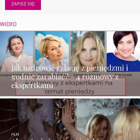
WIDEO
FILM
Jak uzdrowić relację z pieniędzmi i
godnie zarabiać? – 4 rozmowy z
ekspertkami
FILM