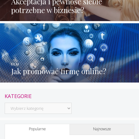
Akceptacja i pewność siebie
potrzebne w biznesie?
FILM
Jak promować firmę online?
KATEGORIE
Kategorie
Popularne
Najnowsze