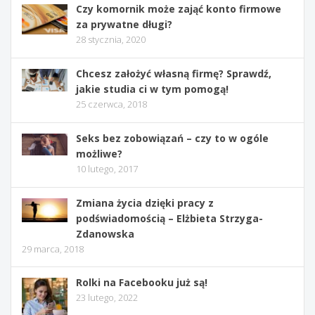
Czy komornik może zająć konto firmowe
za prywatne długi?
28 stycznia, 2020
Chcesz założyć własną firmę? Sprawdź,
jakie studia ci w tym pomogą!
25 czerwca, 2018
Seks bez zobowiązań – czy to w ogóle
możliwe?
10 lutego, 2017
Zmiana życia dzięki pracy z
podświadomością – Elżbieta Strzyga-
Zdanowska
29 marca, 2018
Rolki na Facebooku już są!
23 lutego, 2022