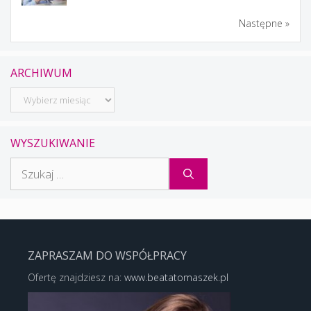
Następne »
ARCHIWUM
Archiwum
WYSZUKIWANIE
Szukaj:
ZAPRASZAM DO WSPÓŁPRACY
Ofertę znajdziesz na:
www.beatatomaszek.pl