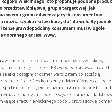
ie kogokolwiek innego, kto proponuje podobne produk
o przedstawić się swej grupie targetowej, jak
apewnia swemu gronu odwiedzających konsumentów
go można szybko i łatwo korzystać do woli. By jednak
ieci tenże prawdopodobny konsument musi w ogóle
wie dobranego adresu www.
w naszym adresie internetowym nie może być przypadkowy.
statecznie o tym, jaki jest PR wśród odbiorców, a także ich
as selekcji dostępnych domen warto zatem poradzić się
tejże materii jesteśmy kompletnymi laikami. W tym celu pol
typu Linuxpl.com, gdzie omawiane usługi to po prostu standa
za tym, że z fachowcami pójdzie szybko i sprawnie, dodatkow
wynikające z faktu niewłaściwego doboru przypadkowej domen