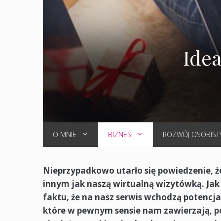
Idea
O MNIE
BIZNES
ROZWÓJ OSOBIST
Nieprzypadkowo utarło się powiedzenie, ż
innym jak naszą wirtualną wizytówką. Jak 
faktu, że na nasz serwis wchodzą potencjaln
które w pewnym sensie nam zawierzają, poś