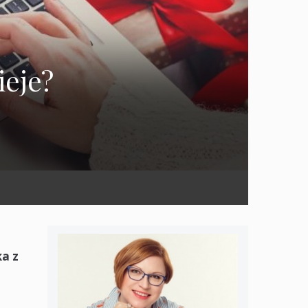
ieje?
ka z