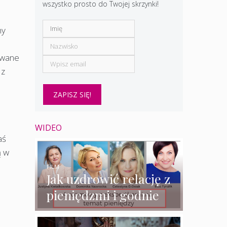
wszystko prosto do Twojej skrzynki!
my
ywane
 z
WIDEO
aś
ą w
FILM
Jak uzdrowić relację z
pieniędzmi i godnie
zarabiać? – 4