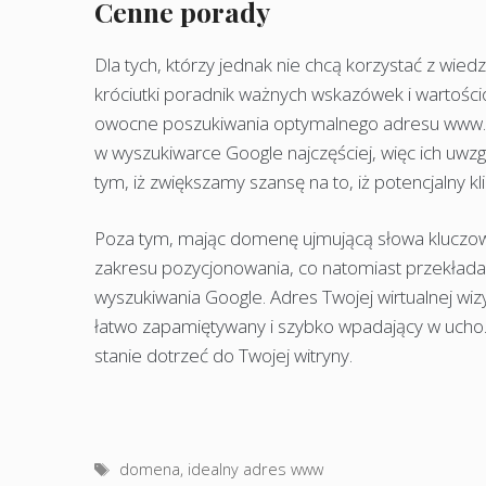
Cenne porady
Dla tych, którzy jednak nie chcą korzystać z wiedzy 
króciutki poradnik ważnych wskazówek i wartości
owocne poszukiwania optymalnego adresu www. A
w wyszukiwarce Google najczęściej, więc ich uwz
tym, iż zwiększamy szansę na to, iż potencjalny k
Poza tym, mając domenę ujmującą słowa kluczowe
zakresu pozycjonowania, co natomiast przekłada
wyszukiwania Google. Adres Twojej wirtualnej wiz
łatwo zapamiętywany i szybko wpadający w ucho.
stanie dotrzeć do Twojej witryny.
Tagi
domena
,
idealny adres www