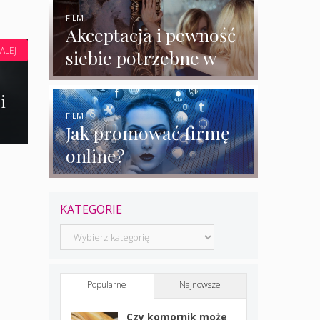
rozmowy z
ekspertkami
FILM
Akceptacja i pewność
ALEJ
siebie potrzebne w
biznesie?
i
FILM
Jak promować firmę
online?
KATEGORIE
Kategorie
Popularne
Najnowsze
Czy komornik może