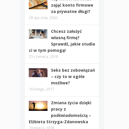
zająć konto firmowe
za prywatne długi?
28 stycznia, 2020
Chcesz założyć
własną firmę?
Sprawdź, jakie studia
ci w tym pomogą!
25 czerwca, 2018
Seks bez zobowiązań
– czy to w ogóle
możliwe?
10 lutego, 2017
Zmiana życia dzięki
pracy z
podświadomością –
Elżbieta Strzyga-Zdanowska
29 marca, 2018