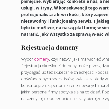
pieniężne, wybierając konkretnie nas, a n
usługi, witryny. W konsekwencji tego wart
profesjonalista z krwi i kości, który z
niezawodny i funkcjonalny serwis, z jakie
było to możliwe, na naszą platformę w s
natrafić. Jak? Wszystko za sprawą właści
Rejestracja domeny
Wybór
domeny
, czyli nazwy, jaka ma widnieć 
Rejestracja określonej domeny może przesądzać o
przyciągać lub też skutecznie zniechęcać. Podcz
doświadczonych specjalistów, zwłaszcza kiedy w 
konsultacje z ekspertami z renomowanych marek 
jakim personel firmy spotyka się na co dzień. Po
narazimy się niepotrzebnie na straty pieniężne 