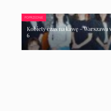
POPRZEDNIE
Kobiety czas na kawę – Warszawa v
6