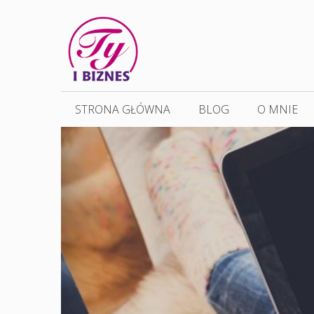
Przejdź
do
treści
STRONA GŁÓWNA
BLOG
O MNIE