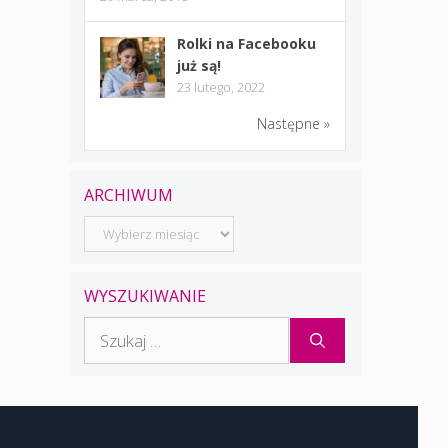
Rolki na Facebooku
już są!
23 lutego, 2022
Następne »
ARCHIWUM
Archiwum
WYSZUKIWANIE
Szukaj: