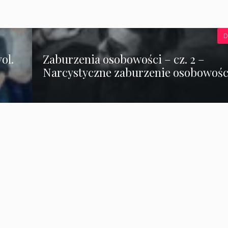
D
ol.
Zaburzenia osobowości – cz. 2 –
Narcystyczne zaburzenie osobowośc