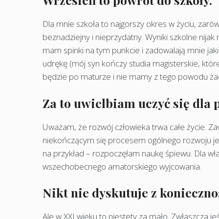
Dla mnie szkoła to najgorszy okres w życiu, zaró
beznadziejny i nieprzydatny. Wyniki szkolne nijak 
mam spinki na tym punkcie i zadowalają mnie jakie
udrękę (mój syn kończy studia magisterskie, które 
będzie po maturze i nie mamy z tego powodu żadny
Za to uwielbiam uczyć się dla 
Uważam, że rozwój człowieka trwa całe życie. Za
niekończącym się procesem ogólnego rozwoju jes
na przykład – rozpoczęłam naukę śpiewu. Dla wł
wszechobecnego amatorskiego wyjcowania.
Nikt nie dyskutuje z konieczn
Ale w XXI wieku to niestety za mało. Zwłaszcza jeś