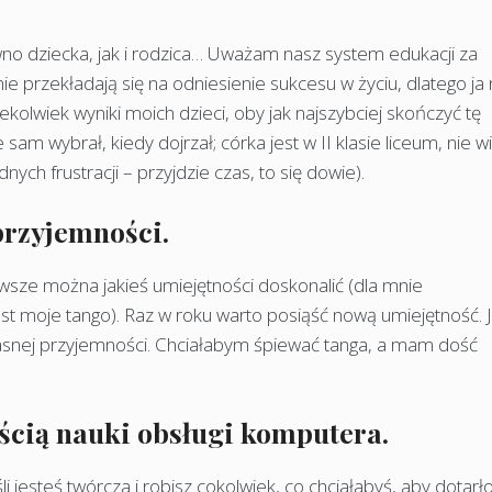
wno dziecka, jak i rodzica… Uważam nasz system edukacji za
nie przekładają się na odniesienie sukcesu w życiu, dlatego ja 
kolwiek wyniki moich dzieci, oby jak najszybciej skończyć tę
sam wybrał, kiedy dojrzał; córka jest w II klasie liceum, nie w
ch frustracji – przyjdzie czas, to się dowie).
przyjemności.
wsze można jakieś umiejętności doskonalić (dla mnie
t moje tango). Raz w roku warto posiąść nową umiejętność. J
asnej przyjemności. Chciałabym śpiewać tanga, a mam dość
ością nauki obsługi komputera.
li jesteś twórcza i robisz cokolwiek, co chciałabyś, aby dotarł