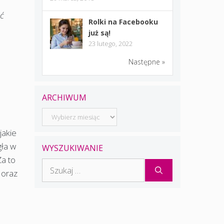
ść
Rolki na Facebooku
już są!
23 lutego, 2022
Następne »
ARCHIWUM
Archiwum
jakie
gła w
WYSZUKIWANIE
a to
Szukaj:
 oraz