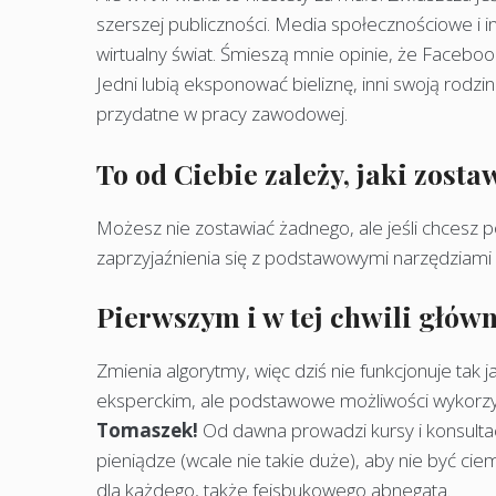
szerszej publiczności. Media społecznościowe i i
wirtualny świat. Śmieszą mnie opinie, że Facebook j
Jedni lubią eksponować bieliznę, inni swoją rodzin
przydatne w pracy zawodowej.
To od Ciebie zależy, jaki zosta
Możesz nie zostawiać żadnego, ale jeśli chcesz p
zaprzyjaźnienia się z podstawowymi narzędziami 
Pierwszym i w tej chwili głów
Zmienia algorytmy, więc dziś nie funkcjonuje tak 
eksperckim, ale podstawowe możliwości wykorzyst
Tomaszek!
Od dawna prowadzi kursy i konsultac
pieniądze (wcale nie takie duże), aby nie być ci
dla każdego, także fejsbukowego abnegata.