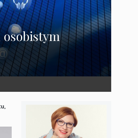
u osobistym
tu,