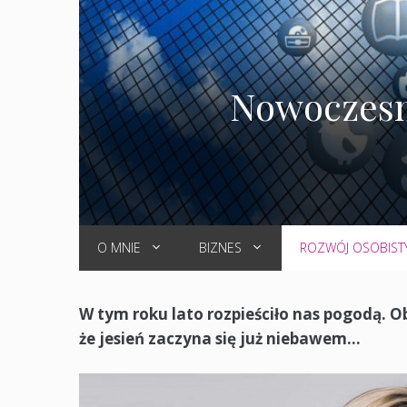
Nowoczesno
O MNIE
BIZNES
ROZWÓJ OSOBIST
W tym roku lato rozpieściło nas pogodą. Ob
że jesień zaczyna się już niebawem…