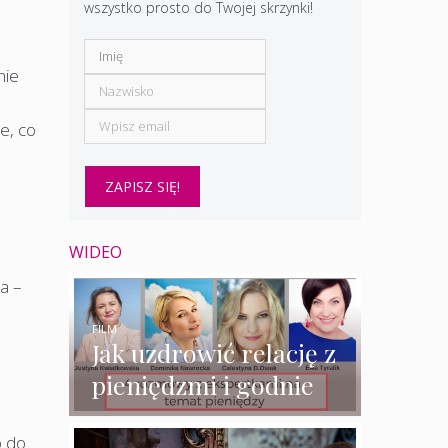
wszystko prosto do Twojej skrzynki!
nie
ie, co
WIDEO
a –
FILM
Jak uzdrowić relację z
pieniędzmi i godnie
zarabiać? – 4
o do