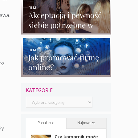
rozmowy z
ekspertkami
FILM
Akceptacja i pewność
rawa.
siebie potrzebne w
biznesie?
FILM
Jak promować firmę
ez
online?
KATEGORIE
Kategorie
Popularne
Najnowsze
ły
Czy komornik może