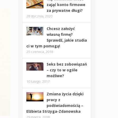
zająć konto firmowe
za prywatne długi?
28 stycznia, 2020
Chcesz założyć
własną firmę?
Sprawdź, jakie studia
ci w tym pomogą!
25 czerwca, 2018
Seks bez zobowiązań
– czy to w ogóle
możliwe?
10 lutego, 2017
Zmiana życia dzięki
pracy z
podświadomością –
Elżbieta Strzyga-Zdanowska
29 marca, 2018