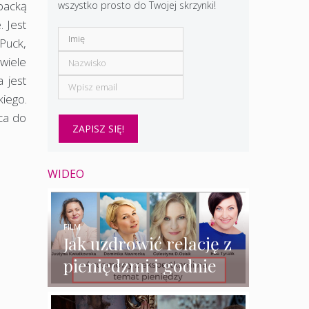
ybacką
wszystko prosto do Twojej skrzynki!
. Jest
Puck,
wiele
 jest
kiego.
ca do
WIDEO
FILM
Jak uzdrowić relację z
pieniędzmi i godnie
zarabiać? – 4