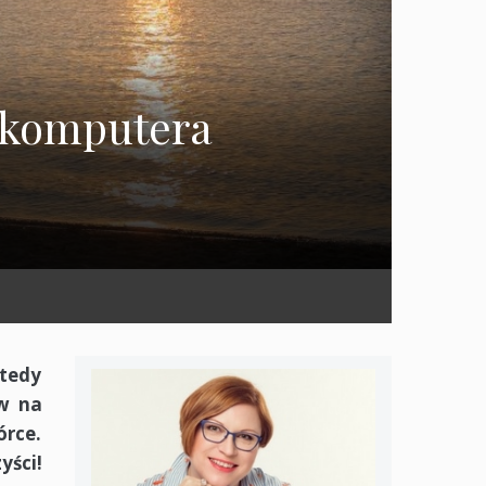
z komputera
Wtedy
w na
órce.
yści!