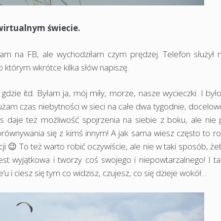
wirtualnym świecie.
łam na FB, ale wychodziłam czym prędzej. Telefon służył 
 o którym wkrótce kilka słów napiszę.
gdzie itd. Byłam ja, mój miły, morze, nasze wycieczki. I był
żam czas niebytności w sieci na całe dwa tygodnie, docelowo
s daje też możliwość spojrzenia na siebie z boku, ale nie 
orównywania się z kimś innym! A jak sama wiesz często to r
 😉 To też warto robić oczywiście, ale nie w taki sposób, że
st wyjątkowa i tworzy coś swojego i niepowtarzalnego! I ta
’u i ciesz się tym co widzisz, czujesz, co się dzieje wokół…