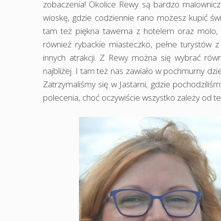
zobaczenia! Okolice Rewy są bardzo malownicze. 
wioskę, gdzie codziennie rano możesz kupić świe
tam też piękna tawerna z hotelem oraz molo, 
również rybackie miasteczko, pełne turystów z 
innych atrakcji. Z Rewy można się wybrać równ
najbliżej. I tam też nas zawiało w pochmurny dz
Zatrzymaliśmy się w Jastarni, gdzie pochodzili
polecenia, choć oczywiście wszystko zależy od t