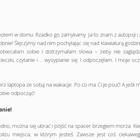
potem w domu. Rzadko go zamykamy. Ja to znam z autopsji i
obnie! Ślęczymy nad nim pochylając się nad klawiaturą godzi
o obiecałam sobie i dotrzymałam słowa – żeby nie zagląd
czki, czytanie i … wysypianie się. I odpoczęłam. I moje ocz
rz laptopa ze sobą na wakacje. Po co ma Ci je psuć! A jeśli 
 sobie odpocząć!
anie!
odno, można się ubrać i pójść na spacer brzegiem morza. Ki
bliżu miejsca, w którym jesteś. Zawsze jest coś ciekawe