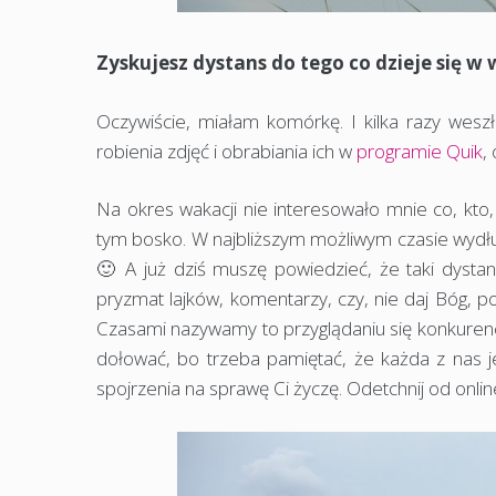
Zyskujesz dystans do tego co dzieje się w 
Oczywiście, miałam komórkę. I kilka razy wesz
robienia zdjęć i obrabiania ich w
programie Quik
,
Na okres wakacji nie interesowało mnie co, kto, 
tym bosko. W najbliższym możliwym czasie wydłu
🙂 A już dziś muszę powiedzieć, że taki dystan
pryzmat lajków, komentarzy, czy, nie daj Bóg, p
Czasami nazywamy to przyglądaniu się konkurencji
dołować, bo trzeba pamiętać, że każda z nas je
spojrzenia na sprawę Ci życzę. Odetchnij od online