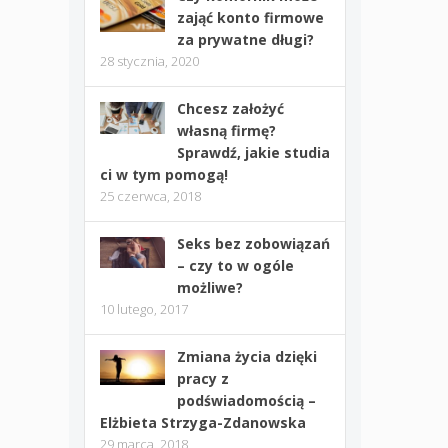
zająć konto firmowe
za prywatne długi?
28 stycznia, 2020
Chcesz założyć
własną firmę?
Sprawdź, jakie studia
ci w tym pomogą!
25 czerwca, 2018
Seks bez zobowiązań
– czy to w ogóle
możliwe?
10 lutego, 2017
Zmiana życia dzięki
pracy z
podświadomością –
Elżbieta Strzyga-Zdanowska
29 marca, 2018