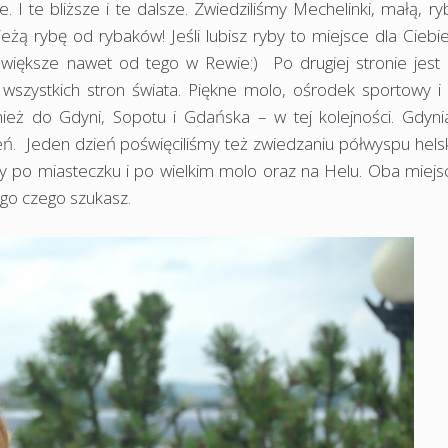
I te bliższe i te dalsze. Zwiedziliśmy Mechelinki, małą, r
żą rybę od rybaków! Jeśli lubisz ryby to miejsce dla Ciebie
większe nawet od tego w Rewie:) Po drugiej stronie jest 
wszystkich stron świata. Piękne molo, ośrodek sportowy i 
ież do Gdyni, Sopotu i Gdańska – w tej kolejności. Gdynia
ień. Jeden dzień poświęciliśmy też zwiedzaniu półwyspu hels
śmy po miasteczku i po wielkim molo oraz na Helu. Oba miejs
ego czego szukasz.