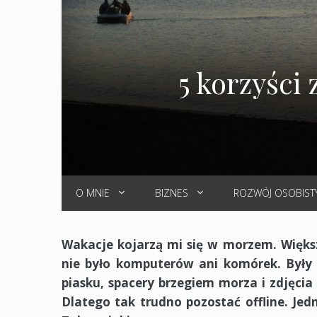
5 korzyści
O MNIE
BIZNES
ROZWÓJ OSOBIST
Wakacje kojarzą mi się w morzem. Więks
nie było komputerów ani komórek. Był
piasku, spacery brzegiem morza i zdjęci
Dlatego tak trudno pozostać offline. Je