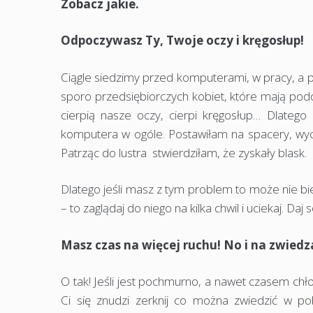
Zobacz jakie.
Odpoczywasz Ty, Twoje oczy i kręgosłup!
Ciągle siedzimy przed komputerami, w pracy, a 
sporo przedsiębiorczych kobiet, które mają pod
cierpią nasze oczy, cierpi kręgosłup… Dlateg
komputera w ogóle. Postawiłam na spacery, wycie
Patrząc do lustra stwierdziłam, że zyskały blask.
Dlatego jeśli masz z tym problem to może nie bie
– to zaglądaj do niego na kilka chwil i uciekaj. Daj
Masz czas na więcej ruchu! No i na zwiedz
O tak! Jeśli jest pochmurno, a nawet czasem chł
Ci się znudzi zerknij co można zwiedzić w po