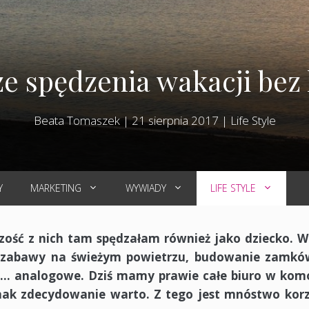
 ze spędzenia wakacji be
Beata Tomaszek
|
21 sierpnia 2017
|
Life Style
Y
MARKETING
WYWIADY
LIFE STYLE
zość z nich tam spędzałam również jako dziecko. 
y zabawy na świeżym powietrzu, budowanie zamkó
a … analogowe. Dziś mamy prawie całe biuro w kom
dnak zdecydowanie warto. Z tego jest mnóstwo korz