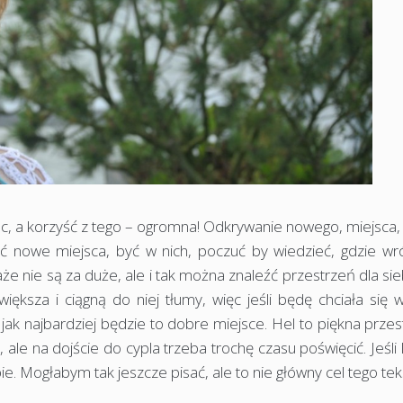
sc, a korzyść z tego – ogromna! Odkrywanie nowego, miejsca, 
owe miejsca, być w nich, poczuć by wiedzieć, gdzie wróc
że nie są za duże, ale i tak można znaleźć przestrzeń dla sie
większa i ciągną do niej tłumy, więc jeśli będę chciała się 
jak najbardziej będzie to dobre miejsce. Hel to piękna prze
 ale na dojście do cypla trzeba trochę czasu poświęcić. Jeśli 
bie. Mogłabym tak jeszcze pisać, ale to nie główny cel tego tek