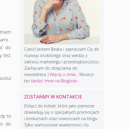
 znam
nami…
ać do
Cześć! Jestem Beata i zapraszam Cię do
y też.
rozwoju osobistego oraz wiedzy z
zakresu marketingu i przedsiębiorczości.
Zachęcam do dołączenia do
newslettera :)
Więcej o mnie...
Możesz
musisz
też
śledzić mnie na Bloglovin
ZOSTAŃMY W KONTAKCIE
Dołącz do kobiet, które jako pierwsze
dowiadują się o specjalnych promocjach
edy to
i konkursach oraz nowościach na blogu.
go do
Tylko wartościowe wiadomości i to