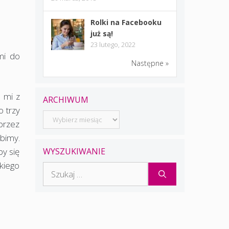
Rolki na Facebooku
już są!
23 lutego, 2022
mi do
Następne »
o mi z
ARCHIWUM
 trzy
Archiwum
przez
obimy.
WYSZUKIWANIE
by się
kiego
Szukaj: