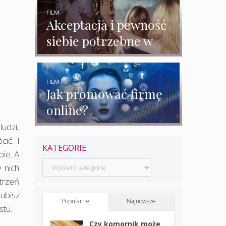
rozmowy z
ekspertkami
FILM
Akceptacja i pewność
siebie potrzebne w
biznesie?
FILM
Jak promować firmę
online?
ludzi,
ić. I
KATEGORIE
bie. A
Kategorie
w nich
strzeń
lubisz
Popularne
Najnowsze
stu.
Czy komornik może