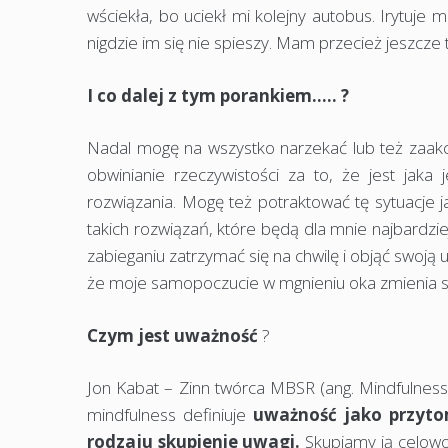
wściekła, bo uciekł mi kolejny autobus. Irytuje 
nigdzie im się nie spieszy. Mam przecież jeszcze ty
I co dalej z tym porankiem….. ?
Nadal mogę na wszystko narzekać lub też zaakce
obwinianie rzeczywistości za to, że jest jaka j
rozwiązania. Mogę też potraktować tę sytuacje 
takich rozwiązań, które będą dla mnie najbardz
zabieganiu zatrzymać się na chwilę i objąć swoją
że moje samopoczucie w mgnieniu oka zmienia się 
Czym jest uważność
?
Jon Kabat – Zinn twórca MBSR (ang. Mindfulness
mindfulness definiuje
uważność jako przyto
rodzaju skupienie uwagi.
Skupiamy ją celowo 