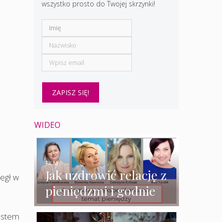
wszystko prosto do Twojej skrzynki!
WIDEO
FILM
Jak uzdrowić relację z
legł w
pieniędzmi i godnie
zarabiać? – 4
estem