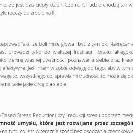
mnie, że jest dziś ciepły dzień. Czemu CI ludzie chodzą tak w
le rzeczy do zrobienia !!!!
ptować fakt, że boli mnie głowa i być z tym ok. Nakręcanie 
est prowadzi tylko do większej frustracji i braku jakiegok
jako trening własnej uważności, poznawania siebie oraz kreo
iej efektywne. Jeśli mam w sobie odwagę do tego, aby w tym 
 uwagę to, wszystkiego co, sprawia mi trudność, to może się o
na takie jakie chcę dla siebie.
-Based Stress Reduction) czyli redukcji stresu poprzez medy
mność umysłu, która jest rozwijana przez szczegó
na tym, co jest w teraźniejszości bez osądzania czegokolwi