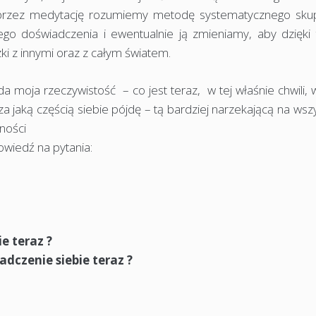
e przez medytację rozumiemy metodę systematycznego skup
go doświadczenia i ewentualnie ją zmieniamy, aby dzięki
ki z innymi oraz z całym światem.
a moja rzeczywistość – co jest teraz, w tej właśnie chwili,
jaką częścią siebie pójdę – tą bardziej narzekającą na wsz
dności
owiedź na pytania:
e teraz ?
iadczenie siebie teraz ?