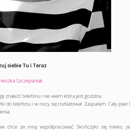
uj siebie Tu i Teraz
nieszka Szczepaniak
 znaleźć telefonu i nie wiem która jest godzina.
i do telefonu i w nocy się rozładował. Zaspałam. Cały plan 
enia.
nie chce ze mną współpracować. Skończyło się mleko. J