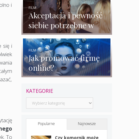
rozmowy z
olno i
ekspertkami
FILM
Akceptacja i pewność
siebie potrzebne w
biznesie?
się i
FILM
olwiek
Jak promować firmę
wania
online?
całym
kazać,
KATEGORIE
Kategorie
tację
Popularne
Najnowsze
lnego
ek. To
Czy komornik może