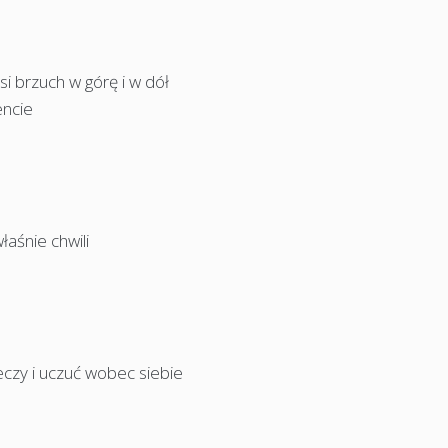
si brzuch w górę i w dół
encie
łaśnie chwili
eczy i uczuć wobec siebie