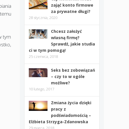
zająć konto firmowe
iania
za prywatne długi?
 temu
28 stycznia, 2020
Chcesz założyć
 w tym
własną firmę?
ystko,
Sprawdź, jakie studia
ci w tym pomogą!
25 czerwca, 2018
Seks bez zobowiązań
– czy to w ogóle
możliwe?
10 lutego, 2017
Zmiana życia dzięki
pracy z
podświadomością –
Elżbieta Strzyga-Zdanowska
29 marca, 2018