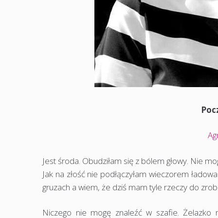
Pocz
Ag
Jest środa. Obudziłam się z bólem głowy. Nie mogę
Jak na złość nie podłączyłam wieczorem ładowark
gruzach a wiem, że dziś mam tyle rzeczy do zrobi
Niczego nie mogę znaleźć w szafie. Żelazko 