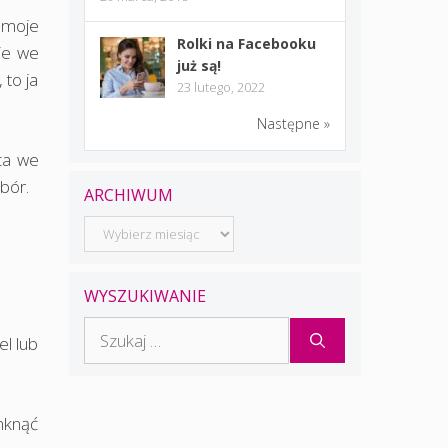
 moje
Rolki na Facebooku
je we
już są!
 to ja
23 lutego, 2022
Następne »
ca we
ybór.
ARCHIWUM
Archiwum
WYSZUKIWANIE
Szukaj:
el lub
mknąć