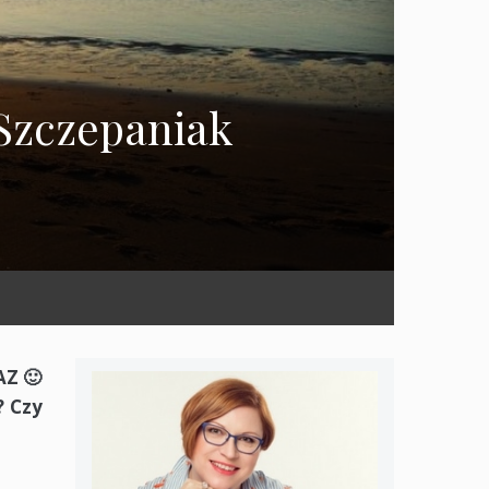
 Szczepaniak
AZ 🙂
? Czy