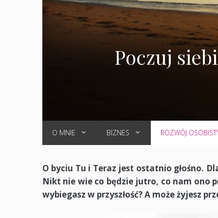
Poczuj sieb
O MNIE
BIZNES
ROZWÓJ OSOBIST
O byciu Tu i Teraz jest ostatnio głośno. 
Nikt nie wie co będzie jutro, co nam ono pr
wybiegasz w przyszłość? A może żyjesz prz