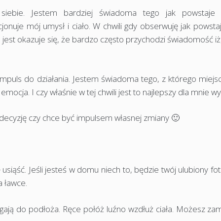
siebie. Jestem bardziej świadoma tego jak powstaje
jonuje mój umysł i ciało. W chwili gdy obserwuję jak powsta
est okazuje się, że bardzo często przychodzi świadomość iż,
impuls do działania. Jestem świadoma tego, z którego miejs
emocja. I czy właśnie w tej chwili jest to najlepszy dla mnie w
 decyzję czy chce być impulsem własnej zmiany 🙂
siąść. Jeśli jesteś w domu niech to, będzie twój ulubiony fot
a ławce.
egają do podłoża. Ręce połóż luźno wzdłuż ciała. Możesz za