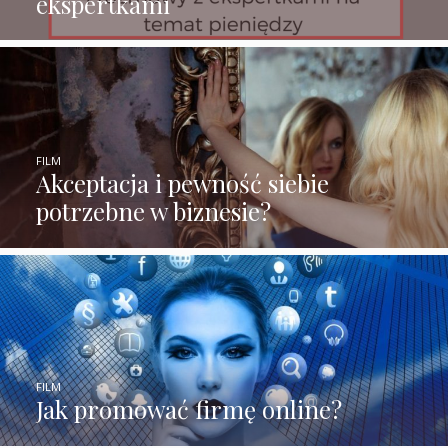
ekspertkami
FILM
Akceptacja i pewność siebie
potrzebne w biznesie?
FILM
Jak promować firmę online?