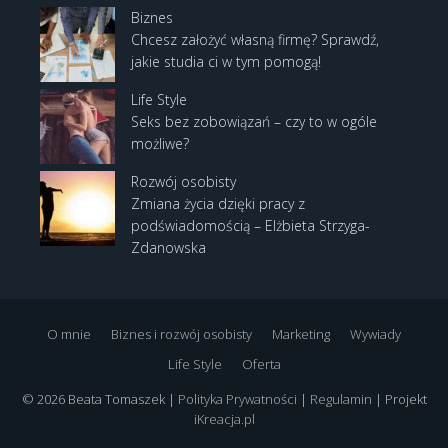
Biznes
Chcesz założyć własną firmę? Sprawdź,
jakie studia ci w tym pomogą!
Life Style
Seks bez zobowiązań – czy to w ogóle
możliwe?
Rozwój osobisty
Zmiana życia dzięki pracy z
podświadomością – Elżbieta Strzyga-
Zdanowska
O mnie
Biznes i rozwój osobisty
Marketing
Wywiady
Life Style
Oferta
© 2026 Beata Tomaszek |
Polityka Prywatności
|
Regulamin
| Projekt
iKreacja.pl