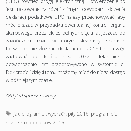
(UPO) również drogą elektroniczną. Potwierdzenie to
jest traktowane na równi z innymi dowodami złożenia
deklaracji podatkowej.UPO należy przechowywać, aby
móc okazać w przypadku ewentualnej kontroli organu
skarbowego przez okres pełnych pięciu lat jeszcze po
zakończeniu roku, w którym składamy zeznanie.
Potwierdzenie złożenia deklaracji pit 2016 trzeba więc
zachować do końca roku 2022. Elektroniczne
potwierdzenie jest przechowywane w systemie e-
Deklaracje i dzięki temu możemy mieć do niego dostęp
w późniejszym czasie.
*Artykuł sponsorowany
Tagi
jaki program pit wybrać?
,
pity 2016
,
program pit
,
rozliczenie podatków 2016