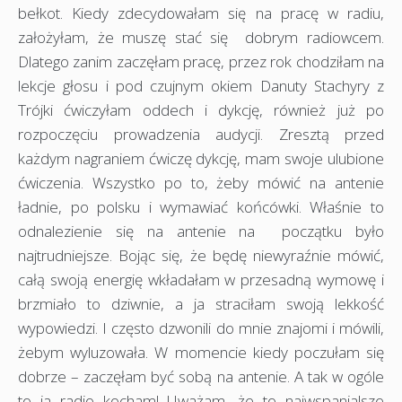
bełkot. Kiedy zdecydowałam się na pracę w radiu,
założyłam, że muszę stać się dobrym radiowcem.
Dlatego zanim zaczęłam pracę, przez rok chodziłam na
lekcje głosu i pod czujnym okiem Danuty Stachyry z
Trójki ćwiczyłam oddech i dykcję, również już po
rozpoczęciu prowadzenia audycji. Zresztą przed
każdym nagraniem ćwiczę dykcję, mam swoje ulubione
ćwiczenia. Wszystko po to, żeby mówić na antenie
ładnie, po polsku i wymawiać końcówki. Właśnie to
odnalezienie się na antenie na początku było
najtrudniejsze. Bojąc się, że będę niewyraźnie mówić,
całą swoją energię wkładałam w przesadną wymowę i
brzmiało to dziwnie, a ja straciłam swoją lekkość
wypowiedzi. I często dzwonili do mnie znajomi i mówili,
żebym wyluzowała. W momencie kiedy poczułam się
dobrze – zaczęłam być sobą na antenie. A tak w ogóle
to ja radio kocham! Uważam, że to najwspanialsze