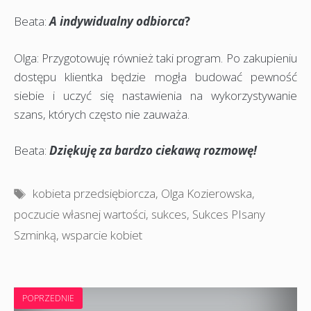
Beata:
A indywidualny odbiorca
?
Olga: Przygotowuję również taki program. Po zakupieniu
dostępu klientka będzie mogła budować pewność
siebie i uczyć się nastawienia na wykorzystywanie
szans, których często nie zauważa.
Beata:
Dziękuję za bardzo ciekawą rozmowę!
Tagi
kobieta przedsiębiorcza
,
Olga Kozierowska
,
poczucie własnej wartości
,
sukces
,
Sukces PIsany
Szminką
,
wsparcie kobiet
POPRZEDNIE