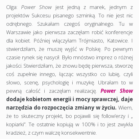
Olga:
Power Show
jest jedną z marek, jednym z
projektów Sukcesu pisanego szminką. To nie jest nic
odrębnego. Szukałam czegoś oryginalnego. Tu w
Warszawie jako pierwsza zaczęłam robić konferencje
dla kobiet. Później włączyłam Trójmiasto, Katowice. I
stwierdziłam, że muszę wyjść w Polskę. Po pewnym
czasie rynek się nasycił. Było mnóstwo imprez o różnej
jakości. Stwierdziłam, że znowu będę pierwsza, stworzę
coś zupełnie innego, łącząc wszystko co lubię, czyli
słowo, scenę, psychologię i muzykę. Ubrałam to w
pewną całość i zaczęłam realizację.
Power Show
dodaje kobietom energii i mocy sprawczej, daje
narzędzia do rozpoczęcia zmiany w życiu.
Wiem,
że to skuteczny projekt, bo pojawili się follow’erzy i „
kopiarki”. Te ostatnie kopiują w 100% i to jest zwykła
kradzież, z czym walczę konsekwentnie.