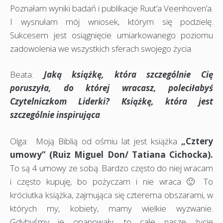
Poznałam wyniki badań i publikacje Ruut’a Veenhoven’a.
I wysnułam mój wniosek, którym się podzielę.
Sukcesem jest osiągnięcie umiarkowanego poziomu
zadowolenia we wszystkich sferach swojego życia.
Beata:
Jaką książkę, która szczególnie Cię
poruszyła, do której wracasz, poleciłabyś
Czytelniczkom Liderki? Książkę, która jest
szczególnie inspirująca
.
Olga: Moją Biblią od ośmiu lat jest książka
„Cztery
umowy” (Ruiz Miguel Don/ Tatiana Cichocka).
To są 4 umowy ze sobą. Bardzo często do niej wracam
i często kupuję, bo pożyczam i nie wraca 🙂 To
króciutka książka, zajmująca się czterema obszarami, w
których my, kobiety, mamy wielkie wyzwanie.
Gdybyśmy je opanowały, to całe nasze życie