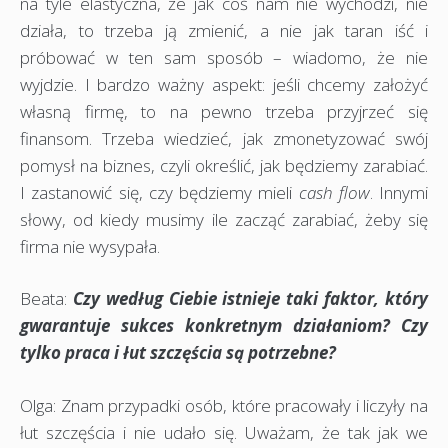
na tyle elastyczna, że jak coś nam nie wychodzi, nie
działa, to trzeba ją zmienić, a nie jak taran iść i
próbować w ten sam sposób – wiadomo, że nie
wyjdzie. I bardzo ważny aspekt: jeśli chcemy założyć
własną firmę, to na pewno trzeba przyjrzeć się
finansom. Trzeba wiedzieć, jak zmonetyzować swój
pomysł na biznes, czyli określić, jak będziemy zarabiać.
I zastanowić się, czy będziemy mieli
cash flow
. Innymi
słowy, od kiedy musimy ile zacząć zarabiać, żeby się
firma nie wysypała.
Beata:
Czy według Ciebie istnieje taki faktor, który
gwarantuje sukces konkretnym działaniom? Czy
tylko praca i łut szczęścia są potrzebne?
Olga: Znam przypadki osób, które pracowały i liczyły na
łut szczęścia i nie udało się. Uważam, że tak jak we