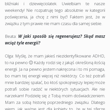
bliźniaki i dziewięciolatek. Uwielbiam te nasze
weekendy! Nie rozpatruję tego absolutnie w kategorii
poświęcenia, ja chcę z nimi być! Faktem jest, że w
związku z tym prawie nie mam czasu dla samej siebie.
Beata:
W jaki sposób się regenerujesz? Skąd masz
wciąż tyle energii?
Olga: Myślę, że mam jakieś niezidentyfikowane ADHD,
to na pewno 🙂 Każdy rodzi się z jakąś określoną ilością
energii. Ja na pewno jestem nakręcona i to mi pomaga,
bo mam tej energii więcej niż niektórzy. Co też potrafi
mnie bardziej spalać, bo ktoś spokojniejszy lepiej może
potrafi sobie radzić w niektórych sytuacjach. Ale nie
narzekam! Podzielę się z Tobą moim doświadczeniem.
Mam za sobą historię poprzedniego związku. Dlatego
wiem, jak ważne jest dla kobiety to, że w tej sferze