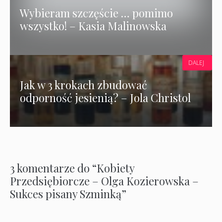
Wybieram szczęście … pomimo
wszystko! – Kasia Malinowska
DALEJ
Jak w 3 krokach zbudować
odporność jesienią? – Jola Christol
3 komentarze do “Kobiety
Przedsiębiorcze – Olga Kozierowska –
Sukces pisany Szminką”